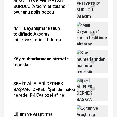
ALKOLLÜ VE EHLİYETSİZ
SÜRÜCÜ ‘Aracım arızalandı’
oyununu polis bozdu
"Milli Dayanışma" kanun
teklifinde Aksaray
milletvekillerinin tutumu
netleşti
Köy muhtarlarından hizmete
teşekkür
ŞEHİT AİLELERİ DERNEK
BAŞKANI ÖFKELİ ‘Şehidin hakkı
nerede, PKK’ya özel af ne
demek?
Eğitim ve Araştırma