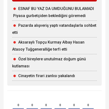
ESNAF BU YAZ DA UMDUĞUNU BULAMADI
Piyasa gurbetçiden beklediğini göremedi
Pazarda alışveriş yaptı vatandaşlarla sohbet
etti
Aksaraylı Topçu Kurmay Albay Hasan
Atasoy Tuğgeneralliğe terfi etti
Özel bireylere unutulmaz doğum günü
kutlaması
Cinayetin firari zanlısı yakalandı
0
0
0
0
0
0