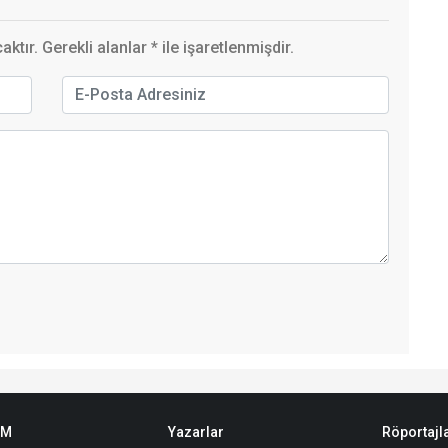
ktır. Gerekli alanlar
*
ile işaretlenmişdir.
EM
Yazarlar
Röportajl