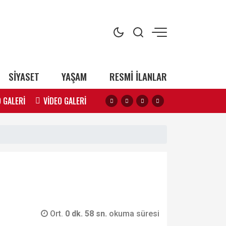
SİYASET
YAŞAM
RESMİ İLANLAR
 GALERİ
VİDEO GALERİ
Ort.
0 dk. 58 sn.
okuma süresi