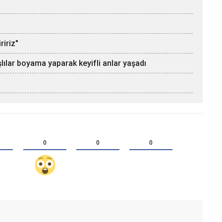
ririz"
lar boyama yaparak keyifli anlar yaşadı
0
0
0