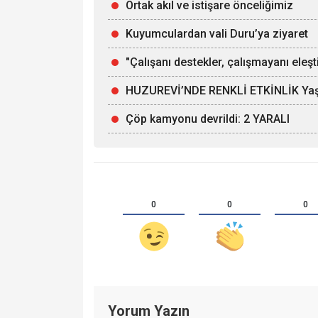
Ortak akıl ve istişare önceliğimiz
Kuyumculardan vali Duru’ya ziyaret
"Çalışanı destekler, çalışmayanı eleşti
HUZUREVİ’NDE RENKLİ ETKİNLİK Yaşlı
Çöp kamyonu devrildi: 2 YARALI
0
0
0
Yorum Yazın