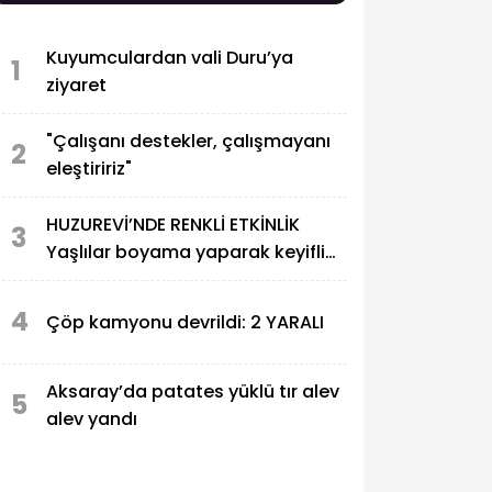
Kuyumculardan vali Duru’ya
1
ziyaret
"Çalışanı destekler, çalışmayanı
2
eleştiririz"
HUZUREVİ’NDE RENKLİ ETKİNLİK
3
Yaşlılar boyama yaparak keyifli
anlar yaşadı
4
Çöp kamyonu devrildi: 2 YARALI
Aksaray’da patates yüklü tır alev
5
alev yandı