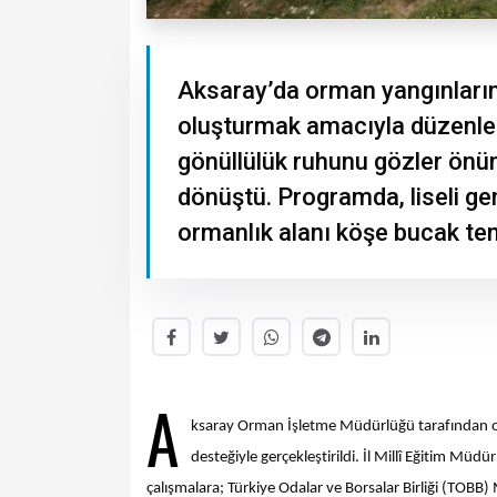
Aksaray’da orman yangınların
oluşturmak amacıyla düzenlene
gönüllülük ruhunu gözler önün
dönüştü. Programda, liseli ge
ormanlık alanı köşe bucak te
A
ksaray Orman İşletme Müdürlüğü tarafından org
desteğiyle gerçekleştirildi. İl Millî Eğitim M
çalışmalara; Türkiye Odalar ve Borsalar Birliği (TOB