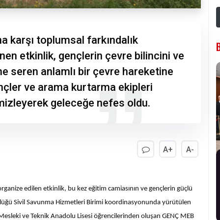
a karşı toplumsal farkındalık
n etkinlik, gençlerin çevre bilincini ve
e seren anlamlı bir çevre hareketine
nçler ve arama kurtarma ekipleri
mizleyerek geleceğe nefes oldu.
A+
A-
anize edilen etkinlik, bu kez eğitim camiasının ve gençlerin güçlü
üdürlüğü Sivil Savunma Hizmetleri Birimi koordinasyonunda yürütülen
B) Mesleki ve Teknik Anadolu Lisesi öğrencilerinden oluşan GENÇ MEB