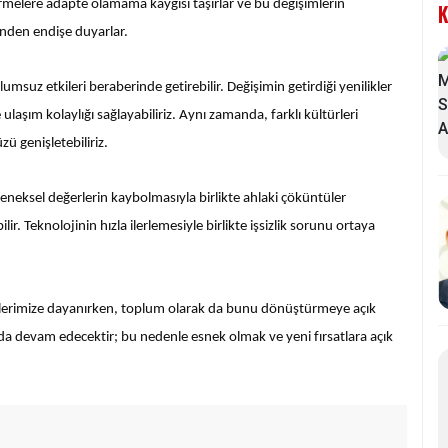
rmelere adapte olamama kaygısı taşırlar ve bu değişimlerin
K
ğinden endişe duyarlar.
uz etkileri beraberinde getirebilir. Değişimin getirdiği yenilikler
e ulaşım kolaylığı sağlayabiliriz. Aynı zamanda, farklı kültürleri
ü genişletebiliriz.
leneksel değerlerin kaybolmasıyla birlikte ahlaki çöküntüler
lir. Teknolojinin hızla ilerlemesiyle birlikte işsizlik sorunu ortaya
ihlerimize dayanırken, toplum olarak da bunu dönüştürmeye açık
a devam edecektir; bu nedenle esnek olmak ve yeni fırsatlara açık