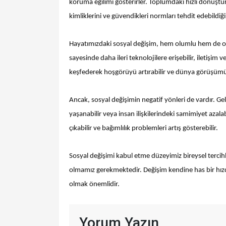
koruma eğilimi gösterirler. Toplumdaki hızlı dönüştü
kimliklerini ve güvendikleri normları tehdit edebildi
Hayatımızdaki sosyal değişim, hem olumlu hem de olums
sayesinde daha ileri teknolojilere erişebilir, iletişim v
keşfederek hoşgörüyü artırabilir ve dünya görüşümüz
Ancak, sosyal değişimin negatif yönleri de vardır. Ge
yaşanabilir veya insan ilişkilerindeki samimiyet azalabi
çıkabilir ve bağımlılık problemleri artış gösterebilir.
Sosyal değişimi kabul etme düzeyimiz bireysel terc
olmamız gerekmektedir. Değişim kendine has bir hızd
olmak önemlidir.
Yorum Yazın