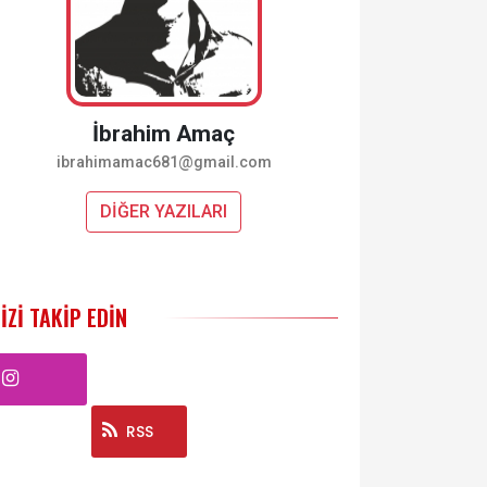
İbrahim Amaç
ibrahimamac681@gmail.com
DİĞER YAZILARI
IZI TAKIP EDIN
Instagram
RSS