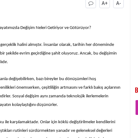
A+
A-
ayatımızda Değişim Neleri Getiriyor ve Götürüyor?
rçeklik halini almıştır. İnsanlar olarak, tarihin her döneminde
 bir şekilde evrim geçirdiğine şahit oluyoruz. Ancak, bu değişimin
ıdır.
manla değişebilirken, bazı bireyler bu dönüşümleri hoş
B
enilikleri önemserken, çeşitliliğin artmasını ve farklı bakış açılarının
dirler. Sosyal değişim aynı zamanda teknolojik ilerlemelerin
hayatın kolaylaştığını düşünürler.
ku ile karşılamaktadır. Onlar için köklü değiştirilmeler kendilerini
ıştıkları rutinleri sürdürmekten yanadır ve geleneksel değerleri