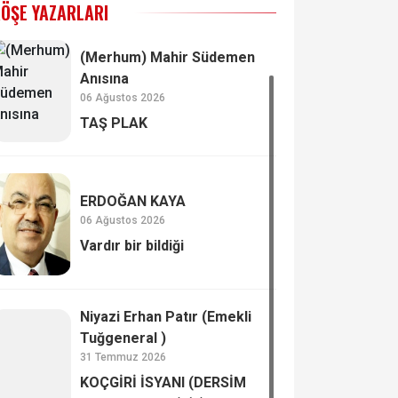
ÖŞE YAZARLARI
(Merhum) Mahir Südemen
Anısına
06 Ağustos 2026
TAŞ PLAK
ERDOĞAN KAYA
06 Ağustos 2026
Vardır bir bildiği
Niyazi Erhan Patır (Emekli
Tuğgeneral )
31 Temmuz 2026
KOÇGİRİ İSYANI (DERSİM