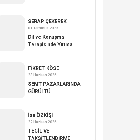
SERAP ÇE­KE­REK
01 Temmuz 2026
Dil ve Konuşma
Terapisinde Yutma
Bozuklukları (Disfaji)
FİKRET KÖSE
23 Haziran 2026
SEMT PAZARLARINDA
GÜRÜLTÜ ….
İsa ÖZKİŞİ
22 Haziran 2026
TECİL VE
TAKSİTLENDİRME