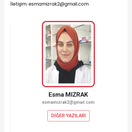
İletişim: esmamizrak2
@
gmail.com
Esma MIZRAK
es­ma­miz­ra­k­2@​gmail.​com
DİĞER YAZILARI