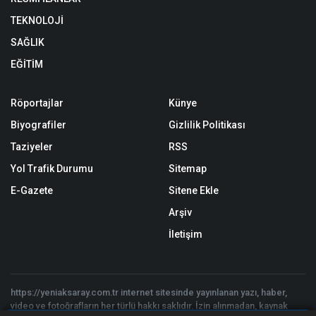
TEKNOLOJİ
SAĞLIK
EĞİTİM
Röportajlar
Künye
Biyografiler
Gizlilik Politikası
Taziyeler
RSS
Yol Trafik Durumu
Sitemap
E-Gazete
Sitene Ekle
Arşiv
İletişim
https://yeniaksaray.com.tr internet sitesinde yayınlanan yazı, haber,
video ve fotoğrafların her türlü hakkı saklıdır. İzin alınmadan, kaynak