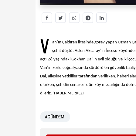
V
an’ın Çaldıran ilçesinde görev yapan Uzman Ça
şehit düştü. Aslen Aksaray’ın İncesu köyünde
açtı.
26 yaşındaki Gökhan Dal’ın evli olduğu ve iki çoc
Van’ın zorlu coğrafyasında sürdürülen güvenlik faaliye
Dal, ailesine yetkililer tarafından verilirken, haberi
olurken, şehidin cenazesi dün köy mezarlığında defned
dileriz.*HABER MERKEZİ
#GÜNDEM