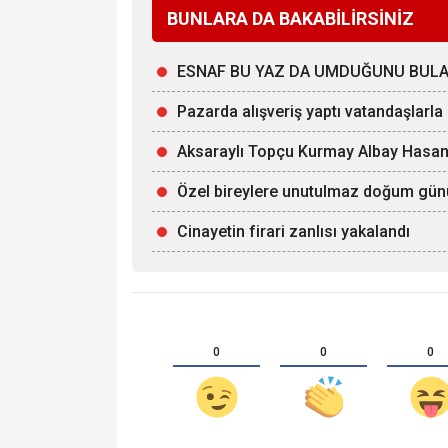
BUNLARA DA BAKABİLİRSİNİZ
ESNAF BU YAZ DA UMDUĞUNU BULAMAD
Pazarda alışveriş yaptı vatandaşlarla 
Aksaraylı Topçu Kurmay Albay Hasan A
Özel bireylere unutulmaz doğum gün
Cinayetin firari zanlısı yakalandı
0
0
0