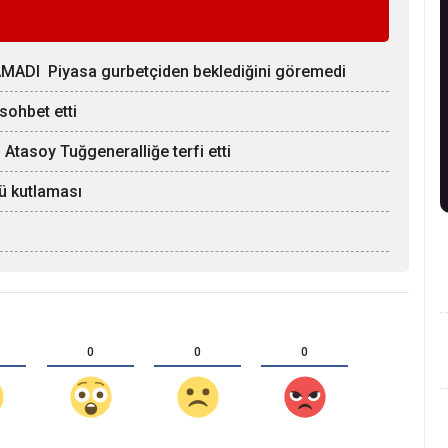
I Piyasa gurbetçiden beklediğini göremedi
sohbet etti
tasoy Tuğgeneralliğe terfi etti
ü kutlaması
0
0
0