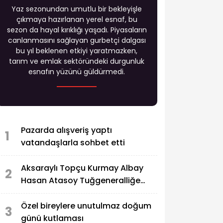
Yaz sezonundan umutlu bir bekleyişle
çıkmaya hazırlanan yerel esnaf, bu
sezon da hayal kırıklığı yaşadı. Piyasaların
canlanmasını sağlayan gurbetçi dalgası
bu yıl beklenen etkiyi yaratmazken,
tarım ve emlak sektöründeki durgunluk
esnafın yüzünü güldürmedi.
Pazarda alışveriş yaptı
1
vatandaşlarla sohbet etti
Aksaraylı Topçu Kurmay Albay
2
Hasan Atasoy Tuğgeneralliğe
terfi etti
Özel bireylere unutulmaz doğum
3
günü kutlaması