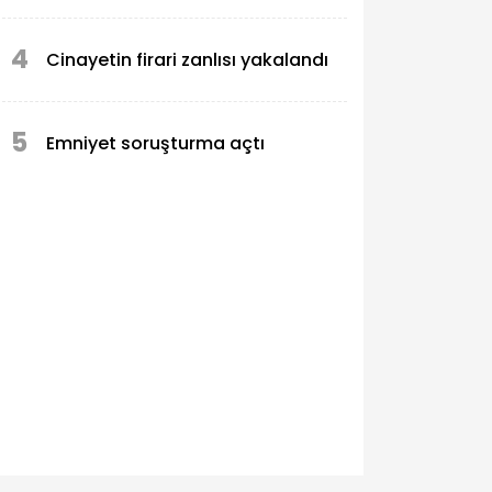
4
Cinayetin firari zanlısı yakalandı
5
Emniyet soruşturma açtı