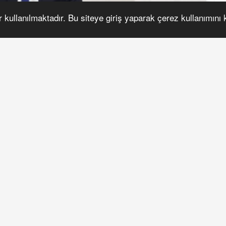
S
r kullanılmaktadır. Bu siteye giriş yaparak çerez kullanımını
A+
A-
lçesinde görev yapan
han Dal, kullandığı