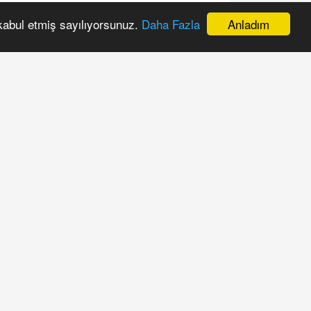
itemizi nasıl buldunuz?
Anladım
 kabul etmiş sayılıyorsunuz.
Daha Fazla
Gayet Başarılı
İdare Eder
Daha iyi olabilirdi
Renkler değişmeli
Anketi Oyla
Oyları Göster
BENZER HABERLER