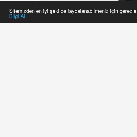
Sitemizden en iyi şekilde faydalanabilmeniz için çerezle
Bilgi Al
Van’ın Çaldıran i
sözleşmeli er Gök