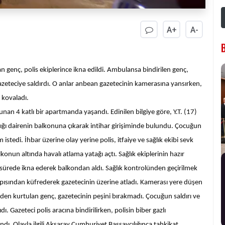
A+
A-
an genç, polis ekiplerince ikna edildi. Ambulansa bindirilen genç,
zeteciye saldırdı. O anlar anbean gazetecinin kamerasına yansırken,
 kovaladı.
an 4 katlı bir apartmanda yaşandı. Edinilen bilgiye göre, Y.T. (17)
adığı dairenin balkonuna çıkarak intihar girişiminde bulundu. Çocuğun
istedi. İhbar üzerine olay yerine polis, itfaiye ve sağlık ekibi sevk
alkonun altında havalı atlama yatağı açtı. Sağlık ekiplerinin hazır
sa sürede ikna ederek balkondan aldı. Sağlık kontrolünden geçirilmek
pısından küfrederek gazetecinin üzerine atladı. Kamerası yere düşen
inden kurtulan genç, gazetecinin peşini bırakmadı. Çocuğun saldırı ve
 Gazeteci polis aracına bindirilirken, polisin biber gazlı
ı. Olayla ilgili Aksaray Cumhuriyet Başsavcılığınca tahkikat