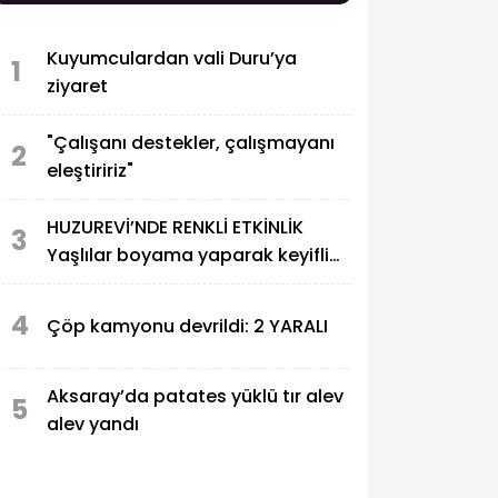
Kuyumculardan vali Duru’ya
1
ziyaret
"Çalışanı destekler, çalışmayanı
2
eleştiririz"
HUZUREVİ’NDE RENKLİ ETKİNLİK
3
Yaşlılar boyama yaparak keyifli
anlar yaşadı
4
Çöp kamyonu devrildi: 2 YARALI
Aksaray’da patates yüklü tır alev
5
alev yandı