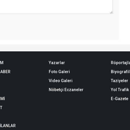
EM
Yazarlar
Röportajl
HABER
Foto Galeri
Biyografil
Video Galeri
Taziyeler
Nöbetçi Eczaneler
Yol Trafi
Mİ
E-Gazete
ET
 İLANLAR