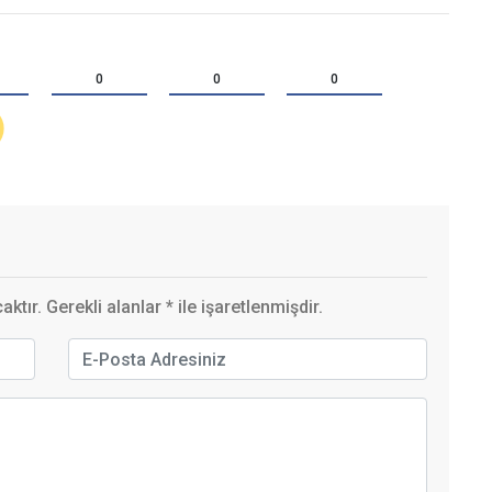
0
0
0
ktır. Gerekli alanlar
*
ile işaretlenmişdir.