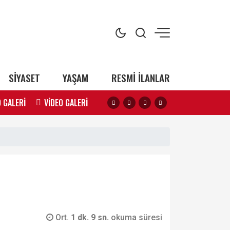
SİYASET
YAŞAM
RESMİ İLANLAR
 GALERİ
VİDEO GALERİ
Ort.
1 dk. 9 sn.
okuma süresi