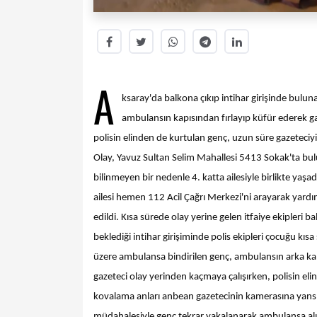
A
ksaray'da balkona çıkıp intihar girişinde bulun
ambulansın kapısından fırlayıp küfür ederek ga
polisin elinden de kurtulan genç, uzun süre gazeteciyi
Olay, Yavuz Sultan Selim Mahallesi 5413 Sokak'ta bulun
bilinmeyen bir nedenle 4. katta ailesiyle birlikte yaş
ailesi hemen 112 Acil Çağrı Merkezi'ni arayarak yardım 
edildi. Kısa sürede olay yerine gelen itfaiye ekipleri b
beklediği intihar girişiminde polis ekipleri çocuğu kı
üzere ambulansa bindirilen genç, ambulansın arka ka
gazeteci olay yerinden kaçmaya çalışırken, polisin el
kovalama anları anbean gazetecinin kamerasına yansıdı.
müdahalesiyle genç tekrar yakalanarak ambulansa alınd