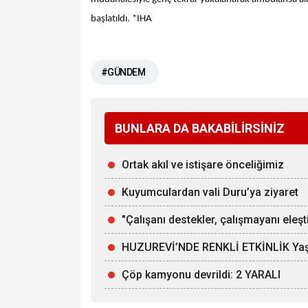
başlatıldı. *IHA
#GÜNDEM
BUNLARA DA BAKABİLİRSİNİZ
Ortak akıl ve istişare önceliğimiz
Kuyumculardan vali Duru’ya ziyaret
"Çalışanı destekler, çalışmayanı eleşti
HUZUREVİ’NDE RENKLİ ETKİNLİK Yaşlı
Çöp kamyonu devrildi: 2 YARALI