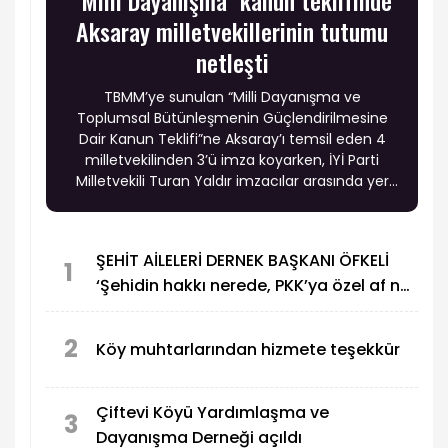
Aksaray milletvekillerinin tutumu
netleşti
TBMM’ye sunulan “Milli Dayanışma ve
Toplumsal Bütünleşmenin Güçlendirilmesine
Dair Kanun Teklifi”ne Aksaray’ı temsil eden 4
milletvekilinden 3’ü imza koyarken, İYİ Parti
Milletvekili Turan Yaldır imzacılar arasında yer
almadı.
ŞEHİT AİLELERİ DERNEK BAŞKANI ÖFKELİ
1
‘Şehidin hakkı nerede, PKK’ya özel af ne
demek?
2
Köy muhtarlarından hizmete teşekkür
Çiftevi Köyü Yardımlaşma ve
3
Dayanışma Derneği açıldı