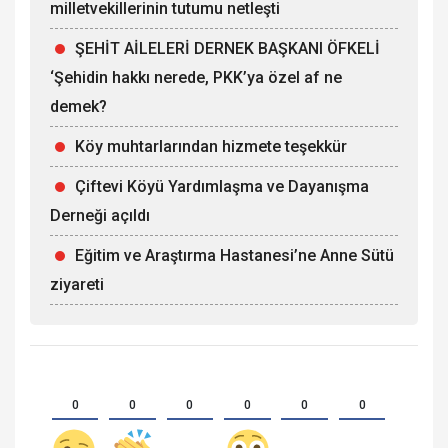
milletvekillerinin tutumu netleşti
ŞEHİT AİLELERİ DERNEK BAŞKANI ÖFKELİ
‘Şehidin hakkı nerede, PKK’ya özel af ne
demek?
Köy muhtarlarından hizmete teşekkür
Çiftevi Köyü Yardımlaşma ve Dayanışma
Derneği açıldı
Eğitim ve Araştırma Hastanesi’ne Anne Sütü
ziyareti
0
0
0
0
0
0