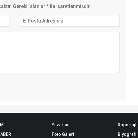
ktır. Gerekli alanlar
*
ile işaretlenmişdir.
EM
Yazarlar
Röportajl
HABER
Foto Galeri
Biyografil