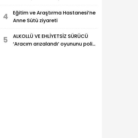
Eğitim ve Araştırma Hastanesi’ne
4
Anne Sütü ziyareti
ALKOLLÜ VE EHLİYETSİZ SÜRÜCÜ
5
‘Aracım arızalandı’ oyununu polis
bozdu