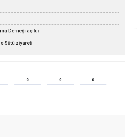
r
ma Derneği açıldı
e Sütü ziyareti
0
0
0