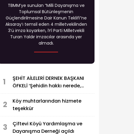
TBMM’ye sunulan “Milli Dayanışma ve
Toplumsal Bütünleşmenin
Güçlendirilmesine Dair Kanun Teklifi”ne
Aksaray’ı temsil eden 4 milletvekilinden
3’ü imza koyarken, İYİ Parti Milletvekili
Turan Yaldır imzacılar arasında yer
almadı.
ŞEHİT AİLELERİ DERNEK BAŞKANI
1
ÖFKELİ ‘Şehidin hakkı nerede,
PKK’ya özel af ne demek?
Köy muhtarlarından hizmete
2
teşekkür
Çiftevi Köyü Yardımlaşma ve
3
Dayanışma Derneği açıldı