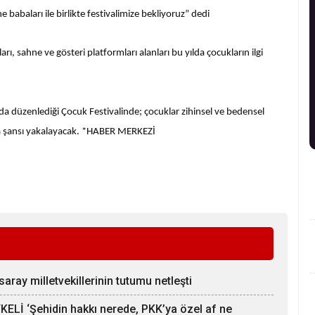
e babaları ile birlikte festivalimize bekliyoruz” dedi
ları, sahne ve gösteri platformları alanları bu yılda çocukların ilgi
da düzenlediği Çocuk Festivalinde; çocuklar zihinsel ve bedensel
ılma şansı yakalayacak. *HABER MERKEZİ
aray milletvekillerinin tutumu netleşti
Lİ ‘Şehidin hakkı nerede, PKK’ya özel af ne