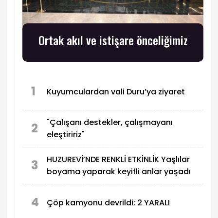
Ortak akıl ve istişare önceliğimiz
1
Kuyumculardan vali Duru’ya ziyaret
"Çalışanı destekler, çalışmayanı
2
eleştiririz"
HUZUREVİ’NDE RENKLİ ETKİNLİK Yaşlılar
3
boyama yaparak keyifli anlar yaşadı
4
Çöp kamyonu devrildi: 2 YARALI