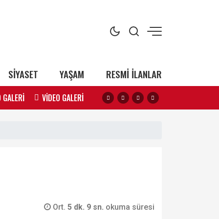
SİYASET
YAŞAM
RESMİ İLANLAR
 GALERİ
VİDEO GALERİ
Ort.
5 dk. 9 sn.
okuma süresi