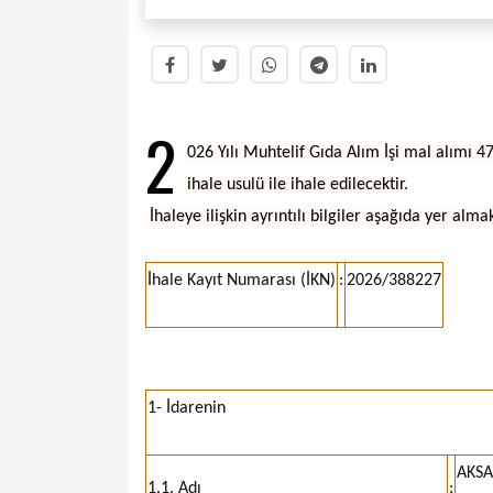
2
026 Yılı Muhtelif Gıda Alım İşi mal alımı
ihale usulü ile ihale edilecektir.
İhaleye ilişkin ayrıntılı bilgiler aşağıda yer alma
İhale Kayıt Numarası (İKN)
:
2026/388227
1- İdarenin
AKSA
1.1. Adı
: