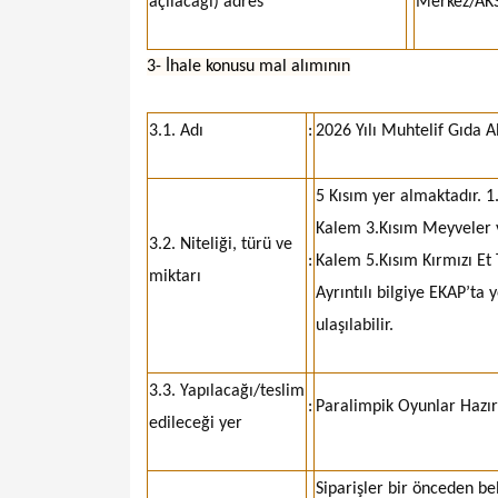
açılacağı) adres
Merkez/AK
3- İhale konusu mal alımının
3.1. Adı
:
2026 Yılı Muhtelif Gıda Al
5 Kısım yer almaktadır. 
Kalem 3.Kısım Meyveler v
3.2. Niteliği, türü ve
:
Kalem 5.Kısım Kırmızı Et
miktarı
Ayrıntılı bilgiye EKAP’ta
ulaşılabilir.
3.3. Yapılacağı/teslim
:
Paralimpik Oyunlar Hazır
edileceği yer
Siparişler bir önceden be