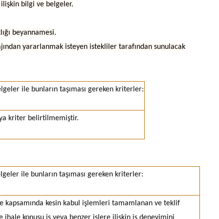
lişkin bilgi ve belgeler.
aklığı beyannamesi.
tajından yararlanmak isteyen istekliler tarafından sunulacak
elgeler ile bunların taşıması gereken kriterler:
ya kriter belirtilmemiştir.
elgeler ile bunların taşıması gereken kriterler:
şme kapsamında kesin kabul işlemleri tamamlanan ve teklif
hale konusu iş veya benzer işlere ilişkin iş deneyimini