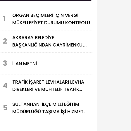
ORGAN SEÇİMLERİ İÇİN VERGİ
1
MÜKELLEFİYET DURUMU KONTROLÜ
AKSARAY BELEDİYE
2
BAŞKANLIĞINDAN GAYRİMENKUL
SATIŞ İHALESİ
3
İLAN METNİ
TRAFİK İŞARET LEVHALARI LEVHA
4
DİREKLERİ VE MUHTELİF TRAFİK
MALZEMELERİ ALIMI
SULTANHANI İLÇE MİLLİ EĞİTİM
5
MÜDÜRLÜĞÜ TAŞIMA İŞİ HİZMET
ALIMI