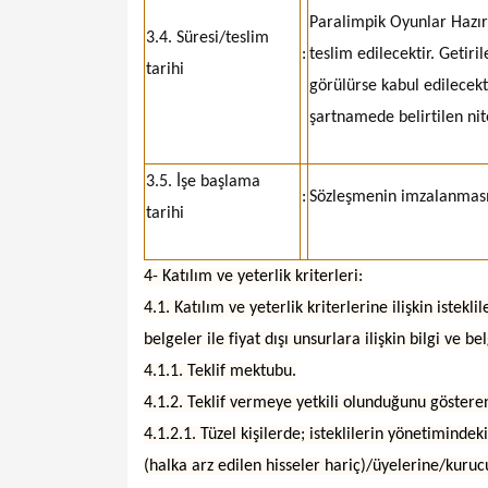
Paralimpik Oyunlar Hazır
3.4. Süresi/teslim
:
teslim edilecektir. Geti
tarihi
görülürse kabul edilecekt
şartnamede belirtilen nite
3.5. İşe başlama
:
Sözleşmenin imzalanmasın
tarihi
4- Katılım ve yeterlik kriterleri:
4.1. Katılım ve yeterlik kriterlerine ilişkin istek
belgeler ile fiyat dışı unsurlara ilişkin bilgi ve b
4.1.1. Teklif mektubu.
4.1.2. Teklif vermeye yetkili olunduğunu gösteren
4.1.2.1. Tüzel kişilerde; isteklilerin yönetimindeki
(halka arz edilen hisseler hariç)/üyelerine/kurucul