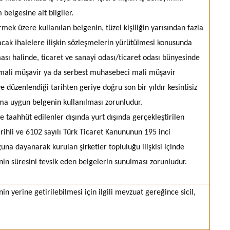
belgesine ait bilgiler.
rmek üzere kullanılan belgenin, tüzel kişiliğin yarısından fazla
acak ihalelere ilişkin sözleşmelerin yürütülmesi konusunda
ası halinde, ticaret ve sanayi odası/ticaret odası bünyesinde
i mali müşavir ya da serbest muhasebeci mali müşavir
e düzenlendiği tarihten geriye doğru son bir yıldır kesintisiz
ma uygun belgenin kullanılması zorunludur.
e taahhüt edilenler dışında yurt dışında gerçekleştirilen
rihli ve 6102 sayılı Türk Ticaret Kanununun 195 inci
una dayanarak kurulan şirketler topluluğu ilişkisi içinde
kinin süresini tevsik eden belgelerin sunulması zorunludur.
nin yerine getirilebilmesi için ilgili mevzuat gereğince sicil,