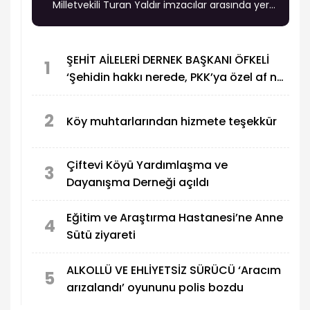
Milletvekili Turan Yaldır imzacılar arasında yer
almadı.
ŞEHİT AİLELERİ DERNEK BAŞKANI ÖFKELİ
1
‘Şehidin hakkı nerede, PKK’ya özel af ne
demek?
2
Köy muhtarlarından hizmete teşekkür
Çiftevi Köyü Yardımlaşma ve
3
Dayanışma Derneği açıldı
Eğitim ve Araştırma Hastanesi’ne Anne
4
Sütü ziyareti
ALKOLLÜ VE EHLİYETSİZ SÜRÜCÜ ‘Aracım
5
arızalandı’ oyununu polis bozdu