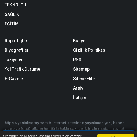
TEKNOLOJİ
SAĞLIK
EĞİTİM
Röportajlar
Künye
Biyografiler
Gizlilik Politikası
Taziyeler
RSS
Yol Trafik Durumu
Sitemap
E-Gazete
Sitene Ekle
Arşiv
İletişim
https://yeniaksaray.com.tr internet sitesinde yayınlanan yazı, haber,
video ve fotoğrafların her türlü hakkı saklıdır. İzin alınmadan, kaynak
gösterilerek dahi kullanılamaz.
Sitemizden en iyi şekilde faydalanabilmeniz için çerezler