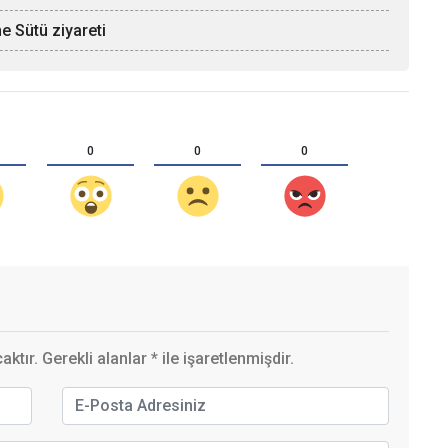
e Sütü ziyareti
0
0
0
ktır. Gerekli alanlar
*
ile işaretlenmişdir.