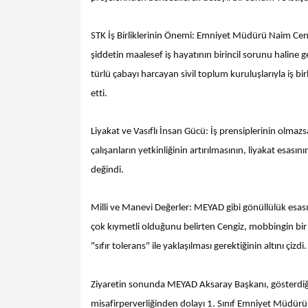
STK İş Birliklerinin Önemi: Emniyet Müdürü Naim Cen
şiddetin maalesef iş hayatının birincil sorunu haline g
türlü çabayı harcayan sivil toplum kuruluşlarıyla iş b
etti.
Liyakat ve Vasıflı İnsan Gücü: İş prensiplerinin olmaz
çalışanların yetkinliğinin artırılmasının, liyakat esa
değindi.
Milli ve Manevi Değerler: MEYAD gibi gönüllülük esası
çok kıymetli olduğunu belirten Cengiz, mobbingin bir
"sıfır tolerans" ile yaklaşılması gerektiğinin altını çizdi.
Ziyaretin sonunda MEYAD Aksaray Başkanı, gösterdiği 
misafirperverliğinden dolayı 1. Sınıf Emniyet Müdürü