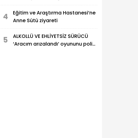
Eğitim ve Araştırma Hastanesi’ne
4
Anne Sütü ziyareti
ALKOLLÜ VE EHLİYETSİZ SÜRÜCÜ
5
‘Aracım arızalandı’ oyununu polis
bozdu