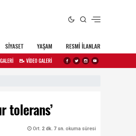
SİYASET
YAŞAM
RESMİ İLANLAR
 GALERİ
VİDEO GALERİ
 tolerans’
Ort.
2 dk. 7 sn.
okuma süresi