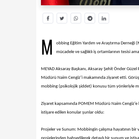
M
obbing Eğitim Yardım ve Araştırma Derneği (M
mücadele ve sağlıklı iş ortamlarının tesisi am
MEYAD Aksaray Başkanı, Aksaray Şehit Önder Güzel 
Müdürü Naim Cengiz’i makamında ziyaret etti. Görüşm
mobbing (psikolojik şiddet) konusu tüm yönleriyle ma
Ziyaret kapsamında POMEM Müdürü Naim Cengiz’e kaps
istişare edilen konular şunlar oldu:
Projeler ve Sunum: Mobbingin çalışma hayatının bir ve
projelerinden bahsedilerek detaylı bir sunum ve istişar