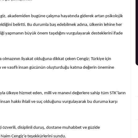
giz, akademiden bugüne çalışma hayatında giderek artan psikolojik
eldiğini belirtti. Bu durumla baş edebilmek adına, ülkenin lehine her
irliği yapmanın büyük önem taşıdığını vurgulayarak desteklerini ifade
sa olmazının liyakat olduğuna dikkat çeken Cengiz; Türkiye için
sının ve vasıflı insan gücünün oluşturduğu katma değerin önemine
yla ülkeye hizmet eden, milli ve manevi değerlere sahip tüm STK’ların
 insan hakkı ihlali ve suç olduğunu vurgulayarak bu duruma karşı
özverili, disiplinli duruş, dostane muhabbet ve güzide
 Naim Cengiz’e teşekkürlerini sundu.