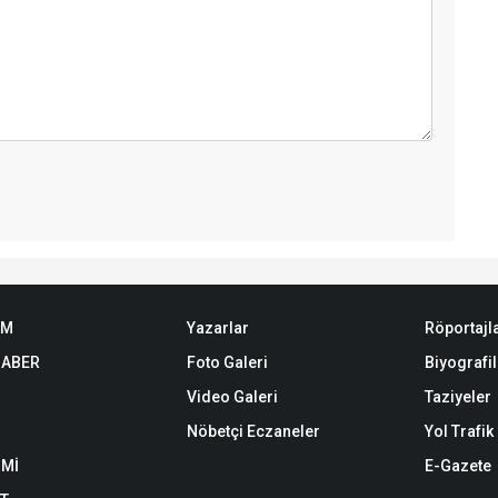
EM
Yazarlar
Röportajl
HABER
Foto Galeri
Biyografil
Video Galeri
Taziyeler
Nöbetçi Eczaneler
Yol Trafi
Mİ
E-Gazete