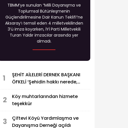
TBMM’ye sunulan “Milli Dayanışma ve
Toplumsal Bütünleşmenin
Güçlendirilmesine Dair Kanun Teklifi”ne
Aksaray’ı temsil eden 4 milletvekilinden
3’ü imza koyarken, İYİ Parti Milletvekili
Turan Yaldır imzacılar arasında yer
almadı.
ŞEHİT AİLELERİ DERNEK BAŞKANI
1
ÖFKELİ ‘Şehidin hakkı nerede,
PKK’ya özel af ne demek?
Köy muhtarlarından hizmete
2
teşekkür
Çiftevi Köyü Yardımlaşma ve
3
Dayanışma Derneği açıldı