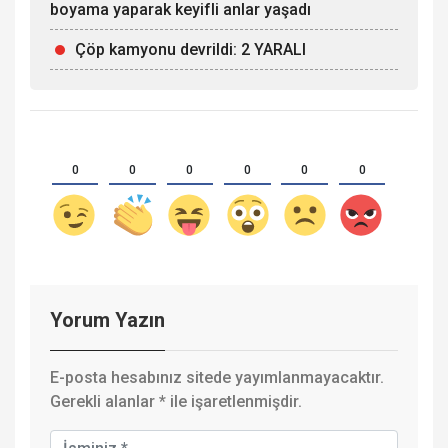
boyama yaparak keyifli anlar yaşadı
Çöp kamyonu devrildi: 2 YARALI
0
0
0
0
0
0
Yorum Yazın
E-posta hesabınız sitede yayımlanmayacaktır.
Gerekli alanlar
*
ile işaretlenmişdir.