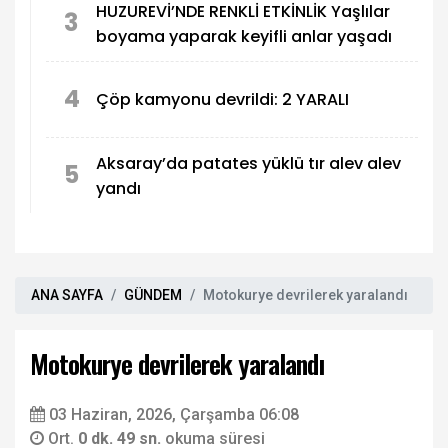
HUZUREVİ’NDE RENKLİ ETKİNLİK Yaşlılar
3
boyama yaparak keyifli anlar yaşadı
4
Çöp kamyonu devrildi: 2 YARALI
Aksaray’da patates yüklü tır alev alev
5
yandı
ANA SAYFA
GÜNDEM
Motokurye devrilerek yaralandı
Motokurye devrilerek yaralandı
03 Haziran, 2026, Çarşamba 06:08
Ort.
0 dk. 49 sn.
okuma süresi