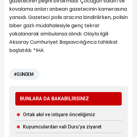
gazetecinin peşini bırakmadı. Çocuğun saldırı ve
kovalama anları anbean gazetecinin kamerasına
yansıdı. Gazeteci polis aracına bindirilirken, polisin
biber gazlı müdahalesiyle genç tekrar
yakalanarak ambulansa alındı. Olayla ilgili
Aksaray Cumhuriyet Başsavcılığınca tahkikat
başlatıldı. *IHA
#GÜNDEM
BUNLARA DA BAKABİLİRSİNİZ
Ortak akıl ve istişare önceliğimiz
Kuyumculardan vali Duru’ya ziyaret