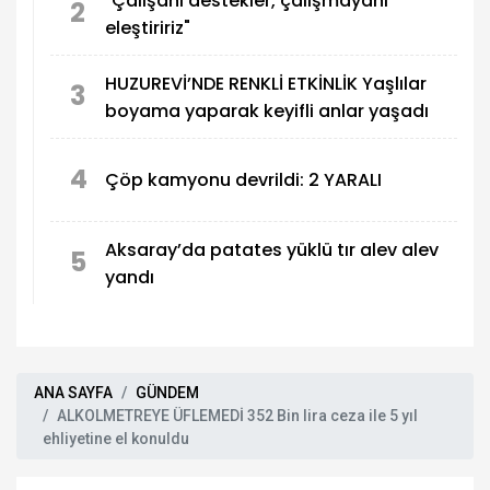
"Çalışanı destekler, çalışmayanı
2
eleştiririz"
HUZUREVİ’NDE RENKLİ ETKİNLİK Yaşlılar
3
boyama yaparak keyifli anlar yaşadı
4
Çöp kamyonu devrildi: 2 YARALI
Aksaray’da patates yüklü tır alev alev
5
yandı
ANA SAYFA
GÜNDEM
ALKOLMETREYE ÜFLEMEDİ 352 Bin lira ceza ile 5 yıl
ehliyetine el konuldu