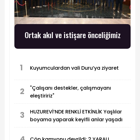
Ortak akıl ve istişare önceliğimiz
1
Kuyumculardan vali Duru’ya ziyaret
"Çalışanı destekler, çalışmayanı
2
eleştiririz"
HUZUREVİ’NDE RENKLİ ETKİNLİK Yaşlılar
3
boyama yaparak keyifli anlar yaşadı
4
Çöp kamyonu devrildi: 2 YARALI