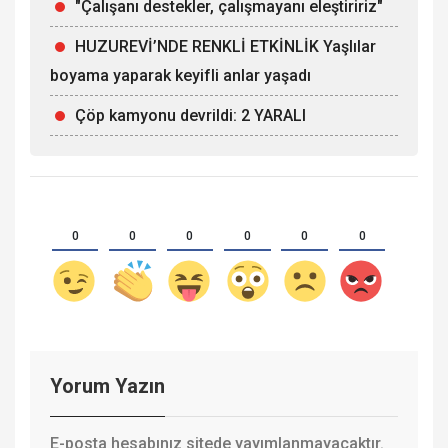
"Çalışanı destekler, çalışmayanı eleştiririz"
HUZUREVİ’NDE RENKLİ ETKİNLİK Yaşlılar
boyama yaparak keyifli anlar yaşadı
Çöp kamyonu devrildi: 2 YARALI
0
0
0
0
0
0
Yorum Yazın
E-posta hesabınız sitede yayımlanmayacaktır.