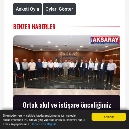
Anketi Oyla
Oyları Göster
BENZER HABERLER
Ortak akıl ve istişare önceliğimiz
Sitemizden en iyi şekilde faydalanabilmeniz için çerezler
Anladım
kullanılmaktadır. Bu siteye giriş yaparak çerez kullanımını kabul
Anasayfa
Yazarlar
Haber Ara
İhbar Hattı
Menu
etmiş sayılıyorsunuz.
Daha Fazla Bilgi Al