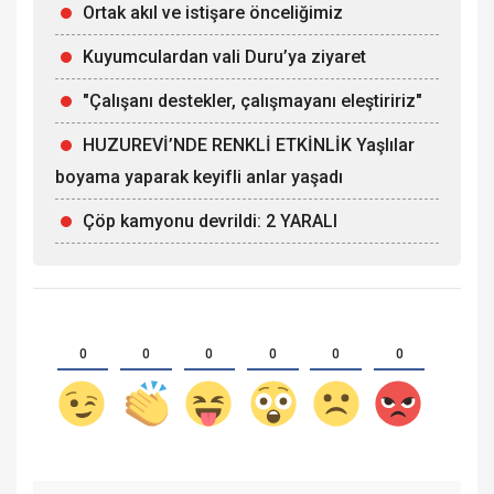
Ortak akıl ve istişare önceliğimiz
Kuyumculardan vali Duru’ya ziyaret
"Çalışanı destekler, çalışmayanı eleştiririz"
HUZUREVİ’NDE RENKLİ ETKİNLİK Yaşlılar
boyama yaparak keyifli anlar yaşadı
Çöp kamyonu devrildi: 2 YARALI
0
0
0
0
0
0