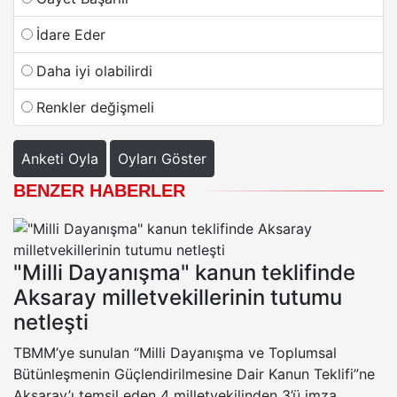
İdare Eder
Daha iyi olabilirdi
Renkler değişmeli
Anketi Oyla
Oyları Göster
BENZER HABERLER
"Milli Dayanışma" kanun teklifinde
Aksaray milletvekillerinin tutumu
netleşti
TBMM’ye sunulan “Milli Dayanışma ve Toplumsal
Bütünleşmenin Güçlendirilmesine Dair Kanun Teklifi”ne
Aksaray’ı temsil eden 4 milletvekilinden 3’ü imza