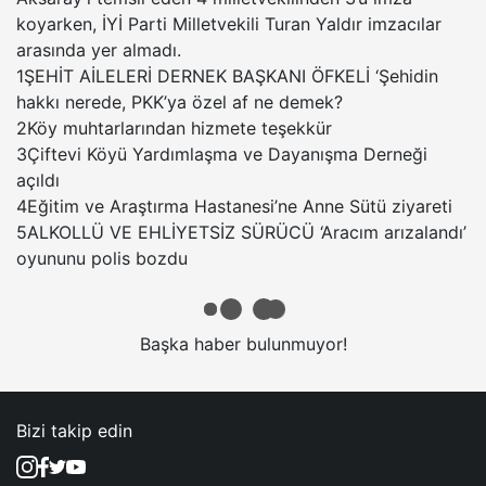
koyarken, İYİ Parti Milletvekili Turan Yaldır imzacılar
arasında yer almadı.
1
ŞEHİT AİLELERİ DERNEK BAŞKANI ÖFKELİ ‘Şehidin
hakkı nerede, PKK’ya özel af ne demek?
2
Köy muhtarlarından hizmete teşekkür
3
Çiftevi Köyü Yardımlaşma ve Dayanışma Derneği
açıldı
4
Eğitim ve Araştırma Hastanesi’ne Anne Sütü ziyareti
5
ALKOLLÜ VE EHLİYETSİZ SÜRÜCÜ ‘Aracım arızalandı’
oyununu polis bozdu
Başka haber bulunmuyor!
Bizi takip edin