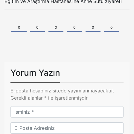
Eğitim ve Araştırma Hastanesi’ne Anne Sütü ziyareti
0
0
0
0
0
0
Yorum Yazın
E-posta hesabınız sitede yayımlanmayacaktır.
Gerekli alanlar
*
ile işaretlenmişdir.