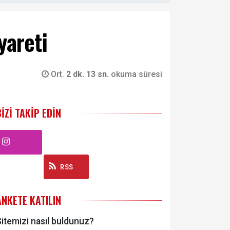
yareti
Ort.
2 dk. 13 sn.
okuma süresi
BIZI TAKIP EDIN
Instagram
RSS
ANKETE KATILIN
itemizi nasıl buldunuz?