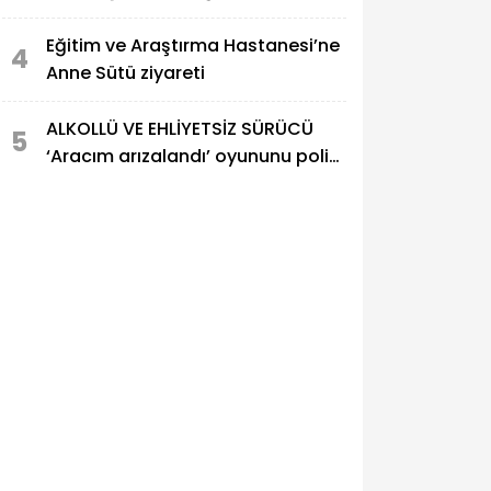
Eğitim ve Araştırma Hastanesi’ne
4
Anne Sütü ziyareti
ALKOLLÜ VE EHLİYETSİZ SÜRÜCÜ
5
‘Aracım arızalandı’ oyununu polis
bozdu