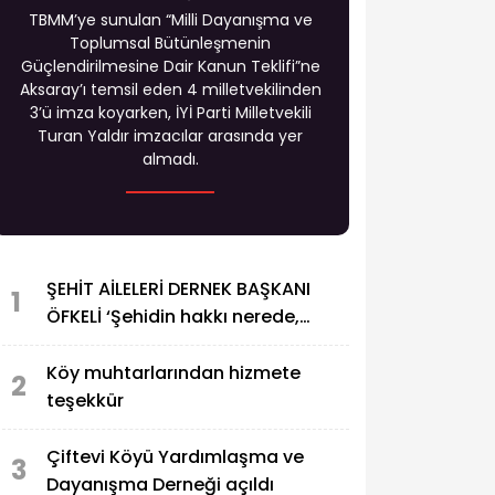
TBMM’ye sunulan “Milli Dayanışma ve
Toplumsal Bütünleşmenin
Güçlendirilmesine Dair Kanun Teklifi”ne
Aksaray’ı temsil eden 4 milletvekilinden
3’ü imza koyarken, İYİ Parti Milletvekili
Turan Yaldır imzacılar arasında yer
almadı.
ŞEHİT AİLELERİ DERNEK BAŞKANI
1
ÖFKELİ ‘Şehidin hakkı nerede,
PKK’ya özel af ne demek?
Köy muhtarlarından hizmete
2
teşekkür
Çiftevi Köyü Yardımlaşma ve
3
Dayanışma Derneği açıldı