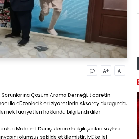
A+
A-
f Sorunlarına Çözüm Arama Derneği, ticaretin
acı ile düzenledikleri ziyaretlerin Aksaray durağında,
rnek faaliyetleri hakkında bilgilendirdiler.
olan Mehmet Danış, dernekle ilgili şunları söyledi:
nyasını olumsuz şekilde etkilemiştir. Mükellef