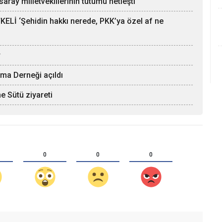
aray milletvekillerinin tutumu netleşti
Lİ ‘Şehidin hakkı nerede, PKK’ya özel af ne
r
ma Derneği açıldı
e Sütü ziyareti
0
0
0