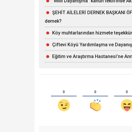
"Milli Dayanışma" kanun teklifinde Aks
ŞEHİT AİLELERİ DERNEK BAŞKANI ÖFKE
demek?
Köy muhtarlarından hizmete teşekkü
Çiftevi Köyü Yardımlaşma ve Dayanış
Eğitim ve Araştırma Hastanesi’ne Ann
0
0
0