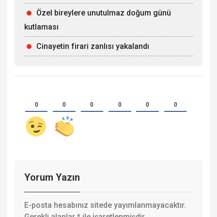
Özel bireylere unutulmaz doğum günü
kutlaması
Cinayetin firari zanlısı yakalandı
0
0
0
0
0
0
Yorum Yazın
E-posta hesabınız sitede yayımlanmayacaktır.
Gerekli alanlar
*
ile işaretlenmişdir.