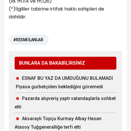
(İİK m.114 ve m.126)
(*)İlgililer tabirine irtifak hakkı sahipleri de
dahildir.
#RESMİ İLANLAR
BUNLARA DA BAKABİLİRSİNİZ
ESNAF BU YAZ DA UMDUĞUNU BULAMADI
Piyasa gurbetçiden beklediğini göremedi
Pazarda alışveriş yaptı vatandaşlarla sohbet
etti
Aksaraylı Topçu Kurmay Albay Hasan
Atasoy Tuğgeneralliğe terfi etti