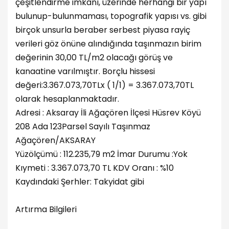
çeşitlendirme imkânı, üzerinde herhangi bir yapı
bulunup-bulunmaması, topografik yapısı vs. gibi
birçok unsurla beraber serbest piyasa rayiç
verileri göz önüne alındığında taşınmazın birim
değerinin 30,00 TL/m2 olacağı görüş ve
kanaatine varılmıştır. Borçlu hissesi
değeri:3.367.073,70TLx ( 1/1) = 3.367.073,70TL
olarak hesaplanmaktadır.
Adresi : Aksaray İli Ağaçören İlçesi Hüsrev Köyü
208 Ada 123Parsel Sayılı Taşınmaz
Ağaçören/AKSARAY
Yüzölçümü : 112.235,79 m2 İmar Durumu :Yok
Kıymeti : 3.367.073,70 TL KDV Oranı : %10
Kaydındaki Şerhler: Takyidat gibi
Artırma Bilgileri