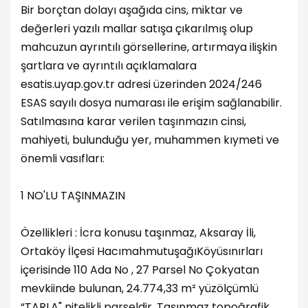
Bir borçtan dolayı aşağıda cins, miktar ve
değerleri yazılı mallar satışa çıkarılmış olup
mahcuzun ayrıntılı görsellerine, artırmaya ilişkin
şartlara ve ayrıntılı açıklamalara
esatis.uyap.gov.tr adresi üzerinden 2024/246
ESAS sayılı dosya numarası ile erişim sağlanabilir.
Satılmasına karar verilen taşınmazın cinsi,
mahiyeti, bulunduğu yer, muhammen kıymeti ve
önemli vasıfları:
1 NO'LU TAŞINMAZIN
Özellikleri : İcra konusu taşınmaz, Aksaray İli,
Ortaköy İlçesi HacımahmutuşağıKöyüsınırları
içerisinde 110 Ada No , 27 Parsel No Çokyatan
mevkiinde bulunan, 24.774,33 m² yüzölçümlü
“TARLA" nitelikli parseldir. Taşınmaz topoğrafik