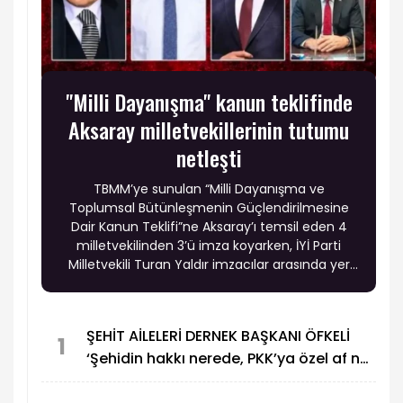
"Milli Dayanışma" kanun teklifinde
Aksaray milletvekillerinin tutumu
netleşti
TBMM’ye sunulan “Milli Dayanışma ve
Toplumsal Bütünleşmenin Güçlendirilmesine
Dair Kanun Teklifi”ne Aksaray’ı temsil eden 4
milletvekilinden 3’ü imza koyarken, İYİ Parti
Milletvekili Turan Yaldır imzacılar arasında yer
almadı.
ŞEHİT AİLELERİ DERNEK BAŞKANI ÖFKELİ
1
‘Şehidin hakkı nerede, PKK’ya özel af ne
demek?