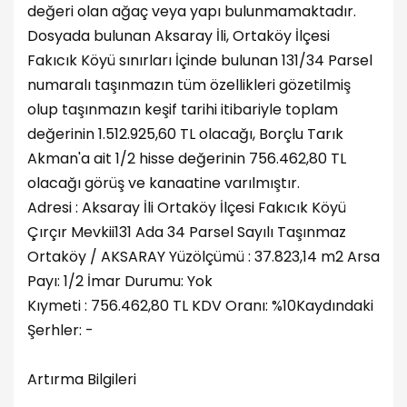
değeri olan ağaç veya yapı bulunmamaktadır.
Dosyada bulunan Aksaray İli, Ortaköy İlçesi
Fakıcık Köyü sınırları İçinde bulunan 131/34 Parsel
numaralı taşınmazın tüm özellikleri gözetilmiş
olup taşınmazın keşif tarihi itibariyle toplam
değerinin 1.512.925,60 TL olacağı, Borçlu Tarık
Akman'a ait 1/2 hisse değerinin 756.462,80 TL
olacağı görüş ve kanaatine varılmıştır.
Adresi : Aksaray İli Ortaköy İlçesi Fakıcık Köyü
Çırçır Mevkii131 Ada 34 Parsel Sayılı Taşınmaz
Ortaköy / AKSARAY Yüzölçümü : 37.823,14 m2 Arsa
Payı: 1/2 İmar Durumu: Yok
Kıymeti : 756.462,80 TL KDV Oranı: %10Kaydındaki
Şerhler: -
Artırma Bilgileri