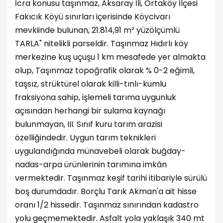
İcra konusu taşınmaz, Aksaray İli, Ortaköy İlçesi
Fakıcık Köyü sınırları içerisinde Köycivarı
mevkiinde bulunan, 21.814,91 m² yüzölçümlü
TARLA" nitelikli parseldir. Taşınmaz Hıdırlı köy
merkezine kuş uçuşu 1 km mesafede yer almakta
olup, Taşınmaz topoğrafik olarak % 0-2 eğimli,
taşsız, strüktürel olarak killi-tınlı-kumlu
fraksiyona sahip, işlemeli tarıma uygunluk
açısından herhangi bir sulama kaynağı
bulunmayan, III. Sınıf kuru tarım arazisi
özelliğindedir. Uygun tarım teknikleri
uygulandığında münavebeli olarak buğday-
nadas-arpa ürünlerinin tarımına imkân
vermektedir. Taşınmaz keşif tarihi itibariyle sürülü
boş durumdadır. Borçlu Tarık Akman'a ait hisse
oranı 1/2 hissedir. Taşınmaz sınırından kadastro
yolu geçmemektedir. Asfalt yola yaklaşık 340 mt