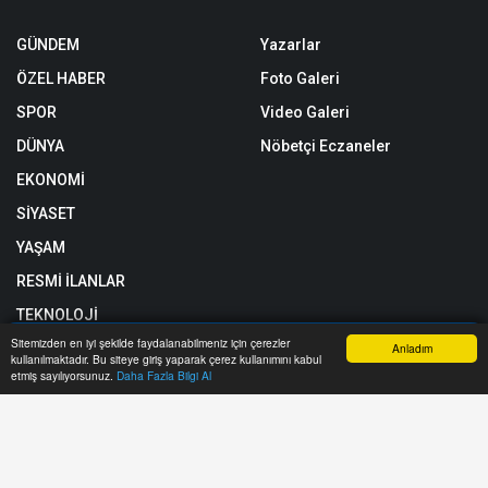
GÜNDEM
Yazarlar
ÖZEL HABER
Foto Galeri
SPOR
Video Galeri
DÜNYA
Nöbetçi Eczaneler
EKONOMİ
SİYASET
YAŞAM
RESMİ İLANLAR
TEKNOLOJİ
Sitemizden en iyi şekilde faydalanabilmeniz için çerezler
SAĞLIK
Anladım
kullanılmaktadır. Bu siteye giriş yaparak çerez kullanımını kabul
Anasayfa
Yazarlar
Haber Ara
İhbar Hattı
Menu
etmiş sayılıyorsunuz.
Daha Fazla Bilgi Al
EĞİTİM
Röportajlar
Künye
Biyografiler
Gizlilik Politikası