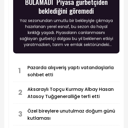
BULAMADI Piyasa gurbetçiden
beklediğini göremedi
Yaz sezonundan umutlu bir bekleyişle çıkmaya
hazırlanan yerel esnaf, bu sezon da hayal
kırıklığı yaşadı. Piyasaların canlanmasını
sağlayan gurbetçi dalgası bu yıl beklenen etkiyi
yaratmazken, tarım ve emlak sektöründeki
durgunluk esnafın yüzünü güldürmedi.
Pazarda alışveriş yaptı vatandaşlarla
1
sohbet etti
Aksaraylı Topçu Kurmay Albay Hasan
2
Atasoy Tuğgeneralliğe terfi etti
Özel bireylere unutulmaz doğum günü
3
kutlaması