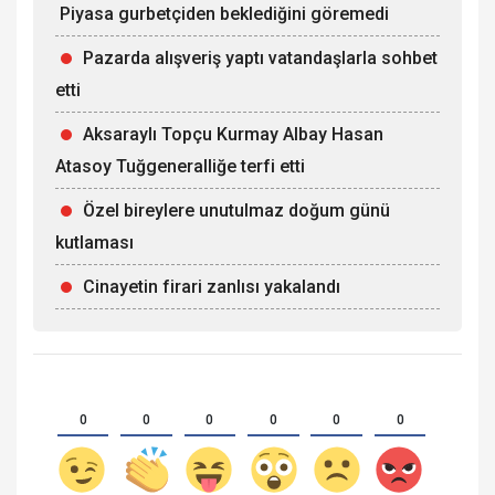
Piyasa gurbetçiden beklediğini göremedi
Pazarda alışveriş yaptı vatandaşlarla sohbet
etti
Aksaraylı Topçu Kurmay Albay Hasan
Atasoy Tuğgeneralliğe terfi etti
Özel bireylere unutulmaz doğum günü
kutlaması
Cinayetin firari zanlısı yakalandı
0
0
0
0
0
0