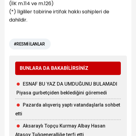
(İİK m.114 ve m.126)
(*) İlgililer tabirine irtifak hakkı sahipleri de
dahildir.
#RESMİ İLANLAR
BUNLARA DA BAKABİLİRSİNİZ
ESNAF BU YAZ DA UMDUĞUNU BULAMADI
Piyasa gurbetçiden beklediğini göremedi
Pazarda alışveriş yaptı vatandaşlarla sohbet
etti
Aksaraylı Topçu Kurmay Albay Hasan
Atasoy Tuğgeneralliğe terfi etti