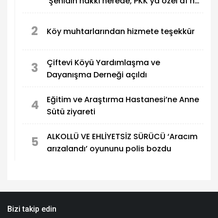
‘Şehidin hakkı nerede, PKK’ya özel af ne
demek?
2
Köy muhtarlarından hizmete teşekkür
Çiftevi Köyü Yardımlaşma ve
3
Dayanışma Derneği açıldı
Eğitim ve Araştırma Hastanesi’ne Anne
4
Sütü ziyareti
ALKOLLÜ VE EHLİYETSİZ SÜRÜCÜ ‘Aracım
5
arızalandı’ oyununu polis bozdu
Bizi takip edin