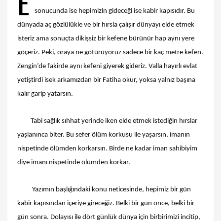
E
sonucunda ise hepimizin gideceği ise kabir kapısıdır. Bu
dünyada aç gözlülükle ve bir hırsla çalışır dünyayı elde etmek
isteriz ama sonuçta dikişsiz bir kefene bürünür hap aynı yere
göçeriz. Peki, oraya ne götürüyoruz sadece bir kaç metre kefen.
Zengin’de fakirde aynı kefeni giyerek gideriz. Valla hayırlı evlat
yetiştirdi isek arkamızdan bir Fatiha okur, yoksa yalnız başına
kalır garip yatarsın.
Tabi sağlık sıhhat yerinde iken elde etmek istediğin hırslar
yaşlanınca biter. Bu sefer ölüm korkusu ile yaşarsın, imanın
nispetinde ölümden korkarsın. Birde ne kadar iman sahibiyim
diye imanı nispetinde ölümden korkar.
Yazımın başlığındaki konu neticesinde, hepimiz bir gün
kabir kapısından içeriye gireceğiz. Belki bir gün önce, belki bir
gün sonra. Dolayısı ile dört günlük dünya için birbirimizi incitip,