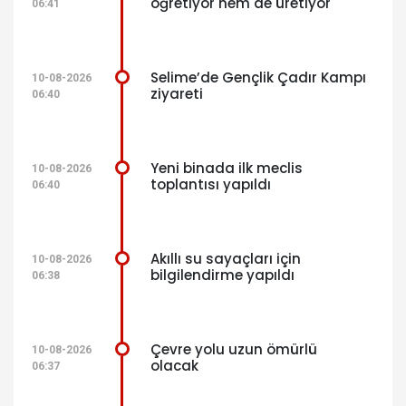
öğretiyor hem de üretiyor
06:41
Selime’de Gençlik Çadır Kampı
10-08-2026
ziyareti
06:40
Yeni binada ilk meclis
10-08-2026
toplantısı yapıldı
06:40
Akıllı su sayaçları için
10-08-2026
bilgilendirme yapıldı
06:38
Çevre yolu uzun ömürlü
10-08-2026
olacak
06:37