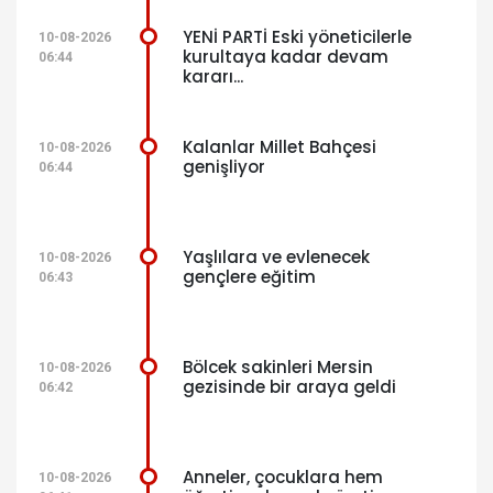
YENİ PARTİ Eski yöneticilerle
10-08-2026
kurultaya kadar devam
06:44
kararı...
Kalanlar Millet Bahçesi
10-08-2026
genişliyor
06:44
Yaşlılara ve evlenecek
10-08-2026
gençlere eğitim
06:43
Bölcek sakinleri Mersin
10-08-2026
gezisinde bir araya geldi
06:42
Anneler, çocuklara hem
10-08-2026