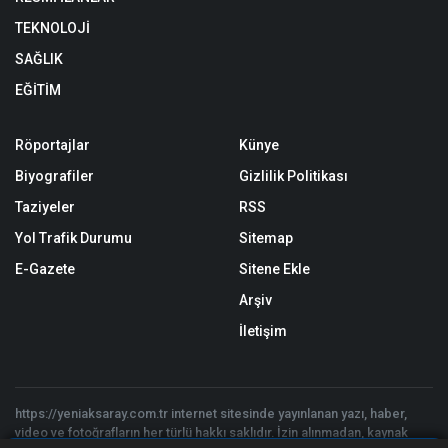
TEKNOLOJİ
SAĞLIK
EĞİTİM
Röportajlar
Künye
Biyografiler
Gizlilik Politikası
Taziyeler
RSS
Yol Trafik Durumu
Sitemap
E-Gazete
Sitene Ekle
Arşiv
İletişim
https://yeniaksaray.com.tr internet sitesinde yayınlanan yazı, haber,
video ve fotoğrafların her türlü hakkı saklıdır. İzin alınmadan, kaynak