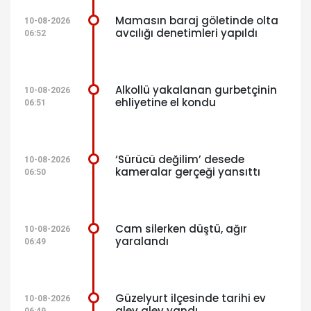
Mamasın baraj göletinde olta
10-08-2026
avcılığı denetimleri yapıldı
06:52
Alkollü yakalanan gurbetçinin
10-08-2026
ehliyetine el kondu
06:51
‘Sürücü değilim’ desede
10-08-2026
kameralar gerçeği yansıttı
06:50
Cam silerken düştü, ağır
10-08-2026
yaralandı
06:49
Güzelyurt ilçesinde tarihi ev
10-08-2026
alev alev yandı