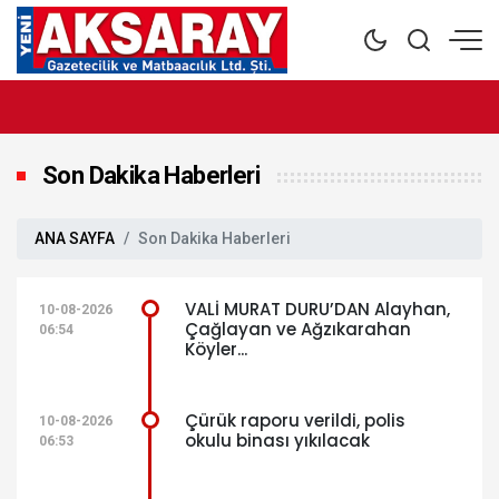
Son Dakika Haberleri
ANA SAYFA
Son Dakika Haberleri
VALİ MURAT DURU’DAN Alayhan,
10-08-2026
Çağlayan ve Ağzıkarahan
06:54
Köyler...
Çürük raporu verildi, polis
10-08-2026
okulu binası yıkılacak
06:53