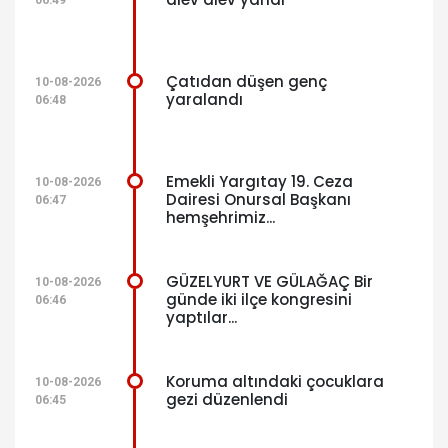
06:49
Çatıdan düşen genç
10-08-2026
yaralandı
06:48
Emekli Yargıtay 19. Ceza
10-08-2026
Dairesi Onursal Başkanı
06:47
hemşehrimiz...
GÜZELYURT VE GÜLAĞAÇ Bir
10-08-2026
günde iki ilçe kongresini
06:46
yaptılar...
Koruma altındaki çocuklara
10-08-2026
gezi düzenlendi
06:45