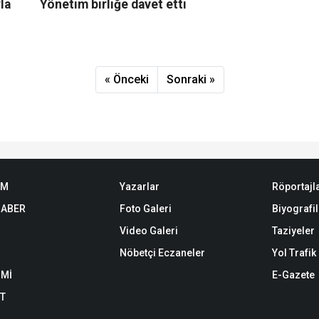
la
Yönetim birliğe davet etti
« Önceki
Sonraki »
EM
Yazarlar
Röportajl
HABER
Foto Galeri
Biyografil
Video Galeri
Taziyeler
Nöbetçi Eczaneler
Yol Trafi
Mİ
E-Gazete
ET