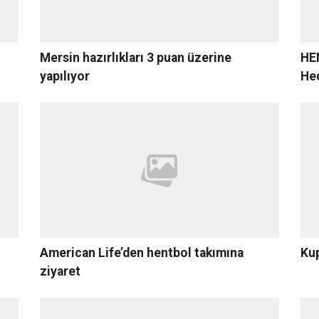
Mersin hazırlıkları 3 puan üzerine
HE
yapılıyor
Hed
American Life’den hentbol takımına
Kup
ziyaret