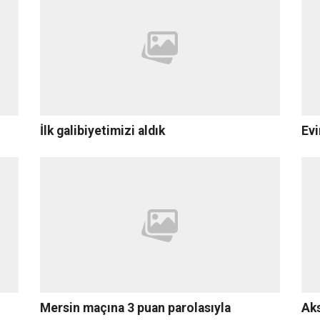
İlk galibiyetimizi aldık
Evi
Mersin maçına 3 puan parolasıyla
Ak