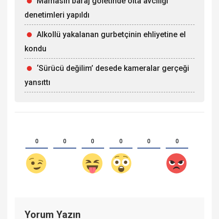
Mamasın baraj göletinde olta avcılığı
denetimleri yapıldı
Alkollü yakalanan gurbetçinin ehliyetine el
kondu
‘Sürücü değilim’ desede kameralar gerçeği
yansıttı
0
0
0
0
0
0
Yorum Yazın