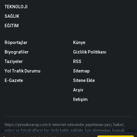
TEKNOLOJİ
SAĞLIK
EĞİTİM
Röportajlar
Künye
Biyografiler
Gizlilik Politikası
Taziyeler
RSS
Yol Trafik Durumu
Sitemap
E-Gazete
Sitene Ekle
Arşiv
İletişim
https://yeniaksaray.com.tr internet sitesinde yayınlanan yazı, haber,
video ve fotoğrafların her türlü hakkı saklıdır. İzin alınmadan, kaynak
gösterilerek dahi kullanılamaz.