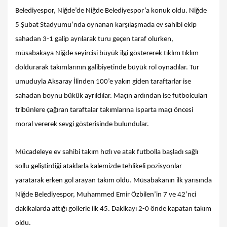
Belediyespor, Niğde’de Niğde Belediyespor’a konuk oldu. Niğde
5 Şubat Stadyumu’nda oynanan karşılaşmada ev sahibi ekip
sahadan 3-1 galip ayrılarak turu geçen taraf olurken,
müsabakaya Niğde seyircisi büyük ilgi göstererek tıklım tıklım
doldurarak takımlarının galibiyetinde büyük rol oynadılar. Tur
umuduyla Aksaray İlinden 100’e yakın giden taraftarlar ise
sahadan boynu bükük ayrıldılar. Maçın ardından ise futbolcuları
tribünlere çağıran taraftalar takımlarına Isparta maçı öncesi
moral vererek sevgi gösterisinde bulundular.
Mücadeleye ev sahibi takım hızlı ve atak futbolla başladı sağlı
sollu geliştirdiği ataklarla kalemizde tehlikeli pozisyonlar
yaratarak erken gol arayan takım oldu. Müsabakanın ilk yarısında
Niğde Belediyespor, Muhammed Emir Özbilen’in 7 ve 42’nci
dakikalarda attığı gollerle ilk 45. Dakikayı 2-0 önde kapatan takım
oldu.