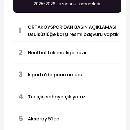
2025-2026 sezonunu tamamladı.
ORTAKÖYSPOR’DAN BASIN AÇIKLAMASI
1
Usulsüzlüğe karşı resmi başvuru yaptık
2
Hentbol takımız lige hazır
3
Isparta’da puan umudu
4
Tur için sahaya çıkıyoruz
5
Aksaray 5’ledi