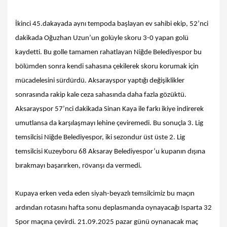
İkinci 45.dakayada aynı tempoda başlayan ev sahibi ekip, 52’nci
dakikada Oğuzhan Uzun’un golüyle skoru 3-0 yapan golü
kaydetti. Bu golle tamamen rahatlayan Niğde Belediyespor bu
bölümden sonra kendi sahasına çekilerek skoru korumak için
mücadelesini sürdürdü. Aksarayspor yaptığı değişiklikler
sonrasında rakip kale ceza sahasında daha fazla gözüktü.
Aksarayspor 57’nci dakikada Sinan Kaya ile farkı ikiye indirerek
umutlansa da karşılaşmayı lehine çeviremedi. Bu sonuçla 3. Lig
temsilcisi Niğde Belediyespor, iki sezondur üst üste 2. Lig
temsilcisi Kuzeyboru 68 Aksaray Belediyespor’u kupanın dışına
bırakmayı başarırken, rövanşı da vermedi.
Kupaya erken veda eden siyah-beyazlı temsilcimiz bu maçın
ardından rotasını hafta sonu deplasmanda oynayacağı Isparta 32
Spor maçına çevirdi. 21.09.2025 pazar günü oynanacak maç