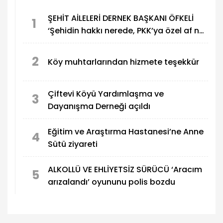
ŞEHİT AİLELERİ DERNEK BAŞKANI ÖFKELİ
1
‘Şehidin hakkı nerede, PKK’ya özel af ne
demek?
2
Köy muhtarlarından hizmete teşekkür
Çiftevi Köyü Yardımlaşma ve
3
Dayanışma Derneği açıldı
Eğitim ve Araştırma Hastanesi’ne Anne
4
Sütü ziyareti
ALKOLLÜ VE EHLİYETSİZ SÜRÜCÜ ‘Aracım
5
arızalandı’ oyununu polis bozdu