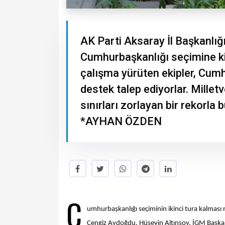
AK Parti Aksaray İl Başkanlığı
Cumhurbaşkanlığı seçimine kil
çalışma yürüten ekipler, Cum
destek talep ediyorlar. Mille
sınırları zorlayan bir rekorla
*AYHAN ÖZDEN
C
umhurbaşkanlığı seçiminin ikinci tura kalması n
Cengiz Aydoğdu, Hüseyin Altınsoy, İGM Başkan