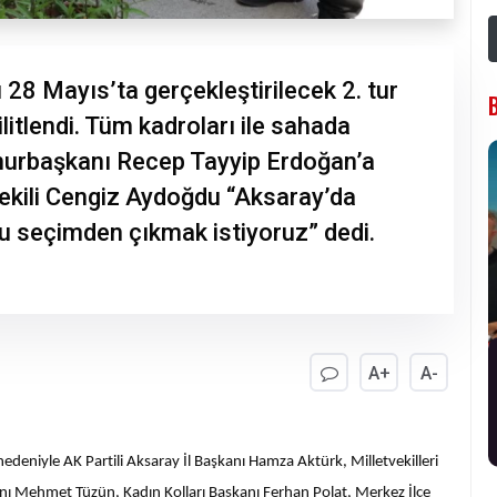
 28 Mayıs’ta gerçekleştirilecek 2. tur
itlendi. Tüm kadroları ile sahada
hurbaşkanı Recep Tayyip Erdoğan’a
tvekili Cengiz Aydoğdu “Aksaray’da
 bu seçimden çıkmak istiyoruz” dedi.
A+
A-
edeniyle AK Partili Aksaray İl Başkanı Hamza Aktürk, Milletvekilleri
ı Mehmet Tüzün, Kadın Kolları Başkanı Ferhan Polat, Merkez İlçe