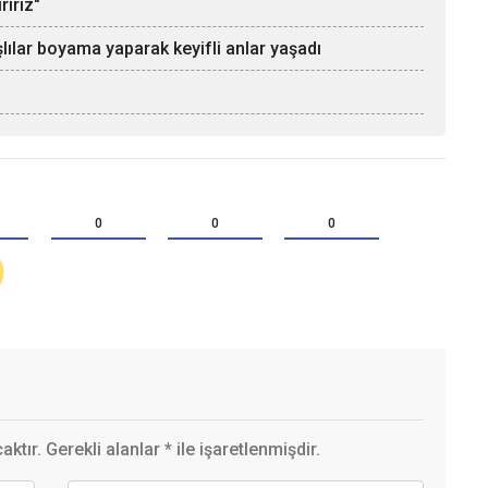
ririz"
lar boyama yaparak keyifli anlar yaşadı
0
0
0
ktır. Gerekli alanlar
*
ile işaretlenmişdir.