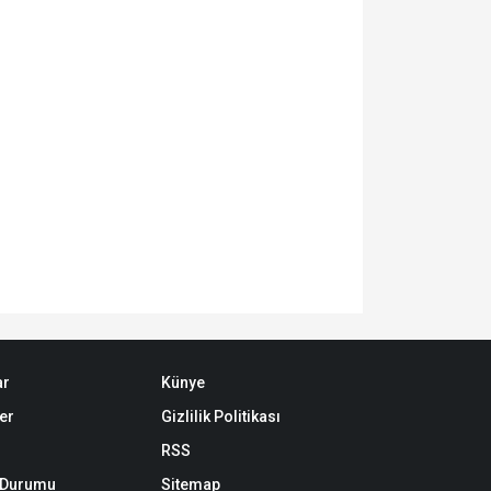
ar
Künye
er
Gizlilik Politikası
RSS
k Durumu
Sitemap