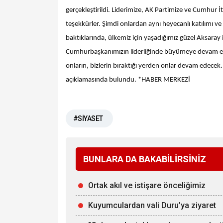
gerçekleştirildi. Liderimize, AK Partimize ve Cumhur İ
teşekkürler. Şimdi onlardan aynı heyecanlı katılımı v
baktıklarında, ülkemiz için yaşadığımız güzel Aksaray iç
Cumhurbaşkanımızın liderliğinde büyümeye devam eden
onların, bizlerin bıraktığı yerden onlar devam edece
açıklamasında bulundu. *HABER MERKEZİ
#SİYASET
BUNLARA DA BAKABİLİRSİNİZ
Ortak akıl ve istişare önceliğimiz
Kuyumculardan vali Duru’ya ziyaret