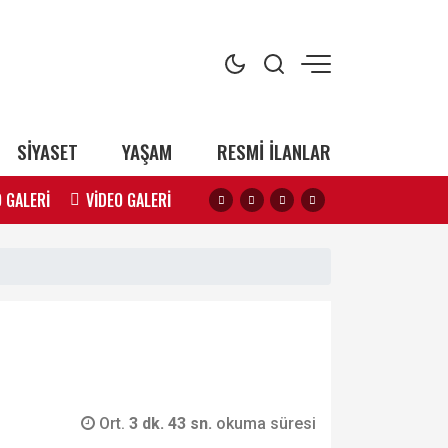
SİYASET
YAŞAM
RESMİ İLANLAR
 GALERİ
VİDEO GALERİ
Ort.
3 dk. 43 sn.
okuma süresi