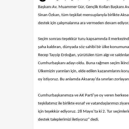
Başkanı Av. Muammer Gür, Gençlik Kolları Başkanı Av.
Sinan Özkan, tüm teşkilat mensuplarıyla birlikte Ak
destek için çalışmalarına ara vermeden devam ediyor
Seçim sonrası teşekkür turu kapsamında il merkezinde
şaha kaldıran, dünyada söz sahibi bir ülke konumun
Recep Tayyip Erdoğan, yürütülen tüm algı ve saldırılar
Cumhurbaşkanı adayı oldu. Buna rağmen seçim ikinci t
Ülkemizin yarınları için, elde edilen kazanımlarını k
oy istiyoruz. Bu anlamda Aksaray’da sınırları zorlayan
Cumhurbaşkanımıza ve AK Parti’ye oy veren herkese teş
teşkilatımız ile birlikte esnaf ve vatandaşlarımızı ziya
için teşekkür ediyoruz. 28 Mayıs’ta ki 2. Tur seçim
destek taleplerimizi iletiyoruz” dedi.