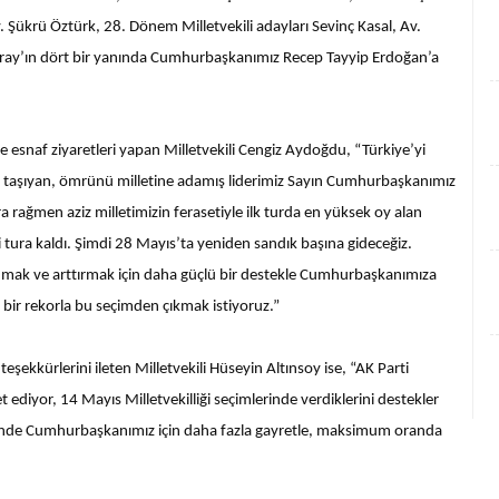
 Şükrü Öztürk, 28. Dönem Milletvekili adayları Sevinç Kasal, Av.
saray’ın dört bir yanında Cumhurbaşkanımız Recep Tayyip Erdoğan’a
.
 esnaf ziyaretleri yapan Milletvekili Cengiz Aydoğdu, “Türkiye’yi
a taşıyan, ömrünü milletine adamış liderimiz Sayın Cumhurbaşkanımız
a rağmen aziz milletimizin ferasetiyle ilk turda en yüksek oy alan
ura kaldı. Şimdi 28 Mayıs’ta yeniden sandık başına gideceğiz.
orumak ve arttırmak için daha güçlü bir destekle Cumhurbaşkanımıza
 bir rekorla bu seçimden çıkmak istiyoruz.”
ekkürlerini ileten Milletvekili Hüseyin Altınsoy ise, “AK Parti
ret ediyor, 14 Mayıs Milletvekilliği seçimlerinde verdiklerini destekler
lerinde Cumhurbaşkanımız için daha fazla gayretle, maksimum oranda