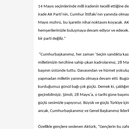
14 Mayıs seçimlerinde milli iradenin tecelli ettiğine d
irade AK Parti’nin, Cumhur İttifakı’nın yanında olma
Mayıs mührü, bu işaretin nihai noktasını koyacak. AK P
hemşerilerimizle buluşmaya devam ediyor ve edecek.
bir parti değiliz.”
“Cumhurbaşkanımız, her zaman ‘Seçim sandıkta kazan
milletimizin tercihine sahip çıkan kadrolarımız, 28 May
başının üstünde tuttu. Davasından ve hizmet yolculuğ
yapmadan milletin yanında olmaya devam etti. Bugün 
kurduğumuz gönül bağı çok güçlü. Demek ki, çaldığımız
geçirebilmişiz. Şimdi, 28 Mayıs’a, o tarihi güne başım
güçlü sesimizle yapıyoruz. Büyük ve güçlü Türkiye için
ancak, Cumhurbaşkanımız ve Genel Başkanımız liderliğ
Özellikle gençlere seslenen Aktürk, “Gençlerin bu zafe