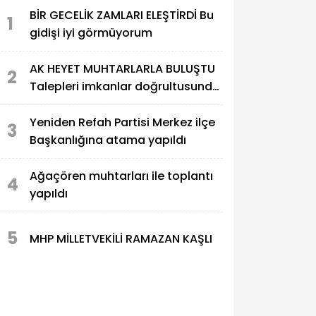
BİR GECELİK ZAMLARI ELEŞTİRDİ Bu
1
gidişi iyi görmüyorum
AK HEYET MUHTARLARLA BULUŞTU
2
Talepleri imkanlar doğrultusunda
karşılıyoruz
Yeniden Refah Partisi Merkez ilçe
3
Başkanlığına atama yapıldı
Ağaçören muhtarları ile toplantı
4
yapıldı
5
MHP MİLLETVEKİLİ RAMAZAN KAŞLI