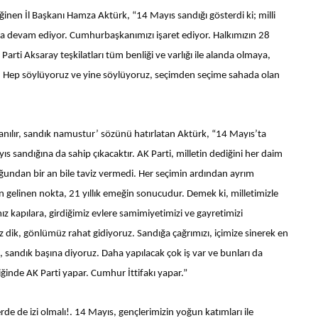
eğinen İl Başkanı Hamza Aktürk, “14 Mayıs sandığı gösterdi ki; milli
ya devam ediyor. Cumhurbaşkanımızı işaret ediyor. Halkımızın 28
arti Aksaray teşkilatları tüm benliği ve varlığı ile alanda olmaya,
 Hep söylüyoruz ve yine söylüyoruz, seçimden seçime sahada olan
ılır, sandık namustur’ sözünü hatırlatan Aktürk, “14 Mayıs’ta
ıs sandığına da sahip çıkacaktır. AK Parti, milletin dediğini her daim
undan bir an bile taviz vermedi. Her seçimin ardından ayrım
gelinen nokta, 21 yıllık emeğin sonucudur. Demek ki, milletimizle
 kapılara, girdiğimiz evlere samimiyetimizi ve gayretimizi
ız dik, gönlümüz rahat gidiyoruz. Sandığa çağrımızı, içimize sinerek en
, sandık başına diyoruz. Daha yapılacak çok iş var ve bunları da
inde AK Parti yapar. Cumhur İttifakı yapar.”
rde de izi olmalı!. 14 Mayıs, gençlerimizin yoğun katımları ile