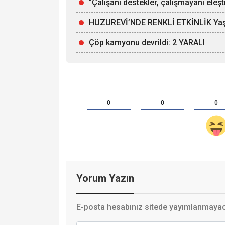
"Çalışanı destekler, çalışmayanı eleşti
HUZUREVİ’NDE RENKLİ ETKİNLİK Yaşlı
Çöp kamyonu devrildi: 2 YARALI
0
0
0
Yorum Yazın
E-posta hesabınız sitede yayımlanmayaca