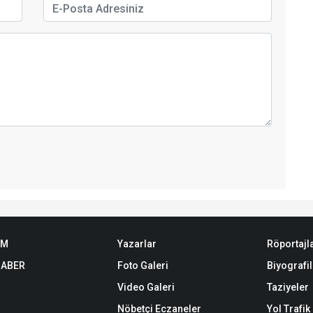
EM
Yazarlar
Röportajl
HABER
Foto Galeri
Biyografil
Video Galeri
Taziyeler
Nöbetçi Eczaneler
Yol Trafi