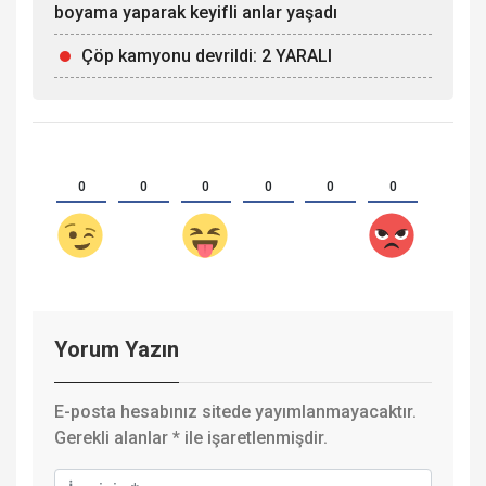
boyama yaparak keyifli anlar yaşadı
Çöp kamyonu devrildi: 2 YARALI
0
0
0
0
0
0
Yorum Yazın
E-posta hesabınız sitede yayımlanmayacaktır.
Gerekli alanlar
*
ile işaretlenmişdir.