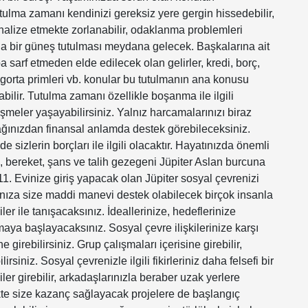
 tutulma zamanı kendinizi gereksiz yere gergin hissedebilir,
kanalize etmekte zorlanabilir, odaklanma problemleri
da bir güneş tutulması meydana gelecek. Başkalarına ait
 sarf etmeden elde edilecek olan gelirler, kredi, borç,
 sigorta primleri vb. konular bu tutulmanın ana konusu
artabilir. Tutulma zamanı özellikle boşanma ile ilgili
işmeler yaşayabilirsiniz. Yalnız harcamalarınızı biraz
ağınızdan finansal anlamda destek görebileceksiniz.
e sizlerin borçları ile ilgili olacaktır. Hayatınızda önemli
, bereket, şans ve talih gezegeni Jüpiter Aslan burcuna
1. Evinize giriş yapacak olan Jüpiter sosyal çevrenizi
nıza size maddi manevi destek olabilecek birçok insanla
ler ile tanışacaksınız. İdeallerinize, hedeflerinize
şmaya başlayacaksınız. Sosyal çevre ilişkilerinize karşı
ne girebilirsiniz. Grup çalışmaları içerisine girebilir,
lirsiniz. Sosyal çevrenizle ilgili fikirleriniz daha felsefi bir
iler girebilir, arkadaşlarınızla beraber uzak yerlere
likte size kazanç sağlayacak projelere de başlangıç