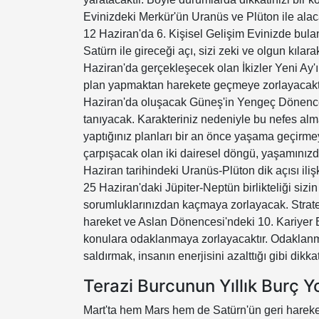
Evinizdeki Merkür'ün Uranüs ve Plüton ile alac
12 Haziran'da 6. Kişisel Gelişim Evinizde bul
Satürn ile gireceği açı, sizi zeki ve olgun kıl
Haziran'da gerçekleşecek olan İkizler Yeni Ay'ı
plan yapmaktan harekete geçmeye zorlayacaktı
Haziran'da oluşacak Güneş'in Yengeç Dönencesi
tanıyacak. Karakteriniz nedeniyle bu nefes alma 
yaptığınız planları bir an önce yaşama geçirmey
çarpışacak olan iki dairesel döngü, yaşamınız
Haziran tarihindeki Uranüs-Plüton dik açısı iliş
25 Haziran'daki Jüpiter-Neptün birlikteliği siz
sorumluklarınızdan kaçmaya zorlayacak. Strate
hareket ve Aslan Dönencesi'ndeki 10. Kariyer 
konulara odaklanmaya zorlayacaktır. Odaklan
saldırmak, insanın enerjisini azalttığı gibi dikkat
Terazi Burcunun Yıllık Burç 
Mart'ta hem Mars hem de Satürn'ün geri hareke