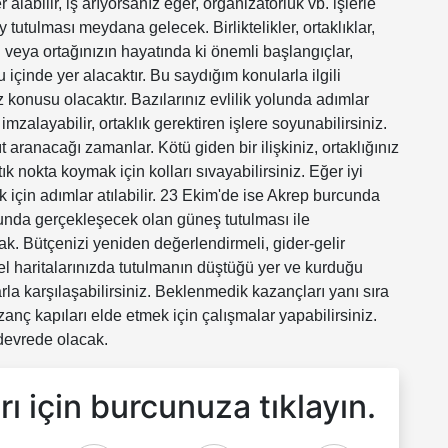
alabilir, iş arıyorsanız eğer, organizatörlük vb. işlerle
 tutulması meydana gelecek. Birliktelikler, ortaklıklar,
zin veya ortağınızın hayatında ki önemli başlangıçlar,
çinde yer alacaktır. Bu saydığım konularla ilgili
z konusu olacaktır. Bazılarınız evlilik yolunda adımlar
 imzalayabilir, ortaklık gerektiren işlere soyunabilirsiniz.
 aranacağı zamanlar. Kötü giden bir ilişkiniz, ortaklığınız
ık nokta koymak için kolları sıvayabilirsiniz. Eğer iyi
ak için adımlar atılabilir. 23 Ekim'de ise Akrep burcunda
nda gerçekleşecek olan güneş tutulması ile
k. Bütçenizi yeniden değerlendirmeli, gider-gelir
sel haritalarınızda tutulmanın düştüğü yer ve kurduğu
rla karşılaşabilirsiniz. Beklenmedik kazançları yanı sıra
anç kapıları elde etmek için çalışmalar yapabilirsiniz.
 devrede olacak.
ı için burcunuza tıklayın.