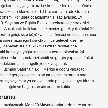
ağı konum iş yaşamınızda strese neden olabilir. Yine de
anacak olan Merkür sizin13 Haziran tarihinde Güneş'in
arak önemli konulara odaklanmanızı sağlayacak. 19
 9. Seyahat ve Eğitim Evinizi harekete geçirerek, sizi
r. Ancak çok hızlı hareket etmenize gerek yok çünkü 20
'ne girişi, size büyük atılımlar öncesi nefes alma şansı
süresi sizin için kısa olabilir ve gelecek üzerine
i deneyebilirsiniz. 24-25 Haziran tarihlerinde
daki her şeyin yoğunlaşmasına neden olacaktır. 24
kileriniz konusunda sizi sinirli ve gergin yapacak. Fakat
in odaklanmanızı engelleyecek ve şu anki
ji uzmanı Satürn'ün akıllı Merkür'e doğru yapacağı
Evinde gerçekleşecek olan birleşme, tekrardan önemli
mamış yaşamlar ya da aynı anda pek çok konuya birden
ini dağıtır ve başarı şansını ortadan kaldırır!
Yorumu
ti başlayacak. Mars 20 Mayıs'a kadar sizin burcunuzda