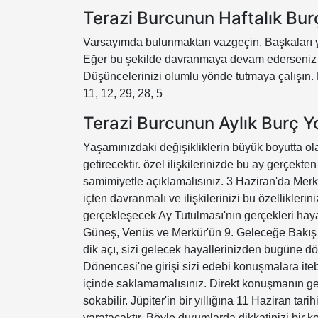
Terazi Burcunun Haftalık Bu
Varsayımda bulunmaktan vazgeçin. Başkaları y
Eğer bu şekilde davranmaya devam ederseniz 
Düşüncelerinizi olumlu yönde tutmaya çalışın. B
11, 12, 29, 28, 5
Terazi Burcunun Aylık Burç 
Yaşamınızdaki değişikliklerin büyük boyutta ol
getirecektir. özel ilişkilerinizde bu ay gerçek
samimiyetle açıklamalısınız. 3 Haziran'da Mer
içten davranmalı ve ilişkilerinizi bu özellikle
gerçekleşecek Ay Tutulması'nın gerçekleri hay
Güneş, Venüs ve Merkür'ün 9. Geleceğe Bakış 
dik açı, sizi gelecek hayallerinizden bugüne d
Dönencesi'ne girişi sizi edebi konuşmalara iteb
içinde saklamamalısınız. Direkt konuşmanın ge
sokabilir. Jüpiter'in bir yıllığına 11 Haziran ta
yaratacaktır. Böyle durumlarda dikkatinizi bir