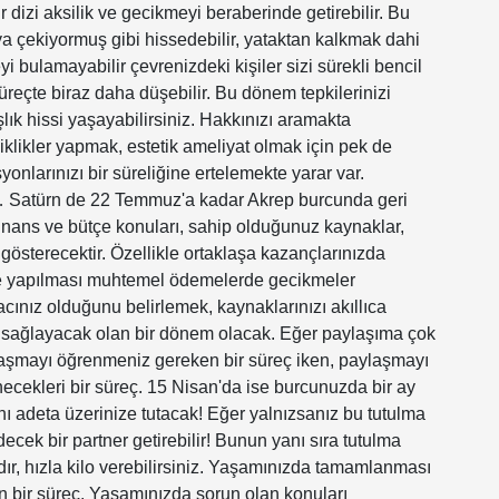
 dizi aksilik ve gecikmeyi beraberinde getirebilir. Bu
a çekiyormuş gibi hissedebilir, yataktan kalkmak dahi
eyi bulamayabilir çevrenizdeki kişiler sizi sürekli bencil
süreçte biraz daha düşebilir. Bu dönem tepkilerinizi
lık hissi yaşayabilirsiniz. Hakkınızı aramakta
iklikler yapmak, estetik ameliyat olmak için pek de
nlarınızı bir süreliğine ertelemekte yarar var.
z… Satürn de 22 Temmuz'a kadar Akrep burcunda geri
finans ve bütçe konuları, sahip olduğunuz kaynaklar,
ni gösterecektir. Özellikle ortaklaşa kazançlarınızda
 size yapılması muhtemel ödemelerde gecikmeler
acınız olduğunu belirlemek, kaynaklarınızı akıllıca
izi sağlayacak olan bir dönem olacak. Eğer paylaşıma çok
aylaşmayı öğrenmeniz gereken bir süreç iken, paylaşmayı
ecekleri bir süreç. 15 Nisan'da ise burcunuzda bir ay
nı adeta üzerinize tutacak! Eğer yalnızsanız bu tutulma
ecek bir partner getirebilir! Bunun yanı sıra tutulma
ır, hızla kilo verebilirsiniz. Yaşamınızda tamamlanması
 bir süreç. Yaşamınızda sorun olan konuları