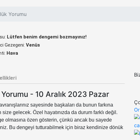
nlük Yorumu
su:
Lütfen benim dengemi bozmayınız!
ci Gezegeni:
Venüs
ti:
Hava
Bi
llikleri
 Yorumu - 10 Aralık 2023 Pazar
Ço
avranışlarınız sayesinde başkaları da bunun farkına
Or
 size gelecek. Özel hayatınızda da durum farklı değil.
enge olmasına özen gösterin, çünkü ancak bu sayede
ca
niz. Bu dengeyi tutturabilmek için biraz kendinize dönük