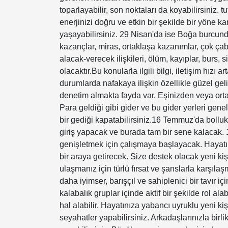
toparlayabilir, son noktaları da koyabilirsiniz.
enerjinizi doğru ve etkin bir şekilde bir yöne 
yaşayabilirsiniz. 29 Nisan'da ise Boğa burcun
kazançlar, miras, ortaklaşa kazanımlar, çok çaba
alacak-verecek ilişkileri, ölüm, kayıplar, burs,
olacaktır.Bu konularla ilgili bilgi, iletişim hızı 
durumlarda nafakaya ilişkin özellikle güzel gel
denetim almakta fayda var. Eşinizden veya ort
Para geldiği gibi gider ve bu gider yerleri geneld
bir gediği kapatabilirsiniz.16 Temmuz'da bolluk
giriş yapacak ve burada tam bir sene kalacak. 1
genişletmek için çalışmaya başlayacak. Hayatı
bir araya getirecek. Size destek olacak yeni kişi
ulaşmanız için türlü fırsat ve şanslarla karşıla
daha iyimser, barışçıl ve sahiplenici bir tavır içi
kalabalık gruplar içinde aktif bir şekilde rol alabi
hal alabilir. Hayatınıza yabancı uyruklu yeni kiş
seyahatler yapabilirsiniz. Arkadaşlarınızla bir