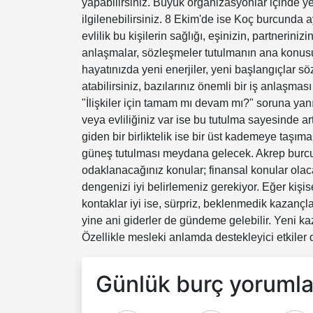
yapabilirsiniz. Büyük organizasyonlar içinde yer 
ilgilenebilirsiniz. 8 Ekim'de ise Koç burcunda ay
evlilik bu kişilerin sağlığı, eşinizin, partnerini
anlaşmalar, sözleşmeler tutulmanın ana konusu i
hayatınızda yeni enerjiler, yeni başlangıçlar sö
atabilirsiniz, bazılarınız önemli bir iş anlaşması
"İlişkiler için tamam mı devam mı?" soruna yanıt
veya evliliğiniz var ise bu tutulma sayesinde art
giden bir birliktelik ise bir üst kademeye taşım
güneş tutulması meydana gelecek. Akrep burcu
odaklanacağınız konular; finansal konular olaca
dengenizi iyi belirlemeniz gerekiyor. Eğer kişi
kontaklar iyi ise, sürpriz, beklenmedik kazançla
yine ani giderler de gündeme gelebilir. Yeni kaz
Özellikle mesleki anlamda destekleyici etkiler
Günlük burç yorumlar