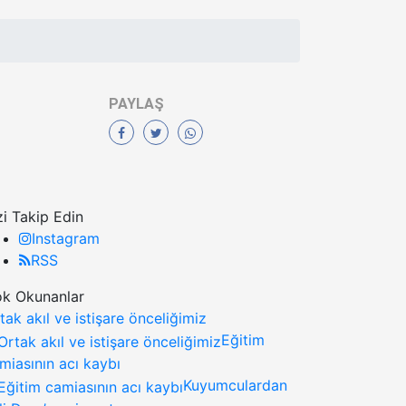
PAYLAŞ
zi Takip Edin
Instagram
RSS
k Okunanlar
tak akıl ve istişare önceliğimiz
Eğitim
miasının acı kaybı
Kuyumculardan