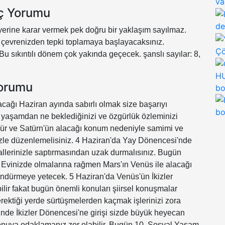
va
rç Yorumu
de
erine karar vermek pek doğru bir yaklaşım sayılmaz.
çevrenizden tepki toplamaya başlayacaksınız.
Çö
u sıkıntılı dönem çok yakında geçecek. şanslı sayılar: 8,
HU
Yorumu
bo
acağı Haziran ayında sabırlı olmak size başarıyı
ten yaşamdan ne beklediğinizi ve özgürlük özleminizi
kür ve Satürn'ün alacağı konum nedeniyle samimi ve
rinizle düzenlemelisiniz. 4 Haziran'da Yay Dönencesi'nde
allerinizle saptırmasından uzak durmalısınız. Bugün
Evinizde olmalarına rağmen Mars'ın Venüs ile alacağı
öndürmeye yetecek. 5 Haziran'da Venüs'ün İkizler
ilir fakat bugün önemli konuları şiirsel konuşmalar
rektiği yerde sürtüşmelerden kaçmak işlerinizi zora
rihinde İkizler Dönencesi'ne girişi sizde büyük heyecan
 konuya odaklamanız zor olabilir. Bugün 10. Sosyal Yaşam