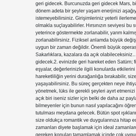
geri gidecek. Burcunuzda geri gidecek Mars, bir
dönem adeta bir şeyler yaşam enerjinizi aşağıy
istemeyebilirsiniz. Girişimleriniz yeterli ilerlem
olmakla suçlayabilirler. Hırsınızın seviyesi bu 
yeterince göstermekte zorlanabilir, yarım kalmış
zorlanabilirsiniz. Fiziksel anlamda büyük değiş
uygun bir zaman değildir. Önemli büyük operasyo
Sakarlıklara, kazalara da açık olabileceksini
gidecek.2. evinizde geri hareket eden Satürn; 
eşyalar, değerlerinizle ilgili konularda etkileri
hareketliliğin yerini durağanlığa bırakabilir,
yaşayabilirsiniz. Bu süreç gerçekten neye ihtiy
yönetmek, lüks ile gerekli şeyleri ayırt etmen
açık biri iseniz sizler için belki de daha az p
bilmeyenler için bunun nasıl yapılacağını öğren
tutulması meydana gelecek. Bütün spot ışıkları
size oldukça romantik ve duygularınıza hitap ed
zamanları diyete başlamak için ideal zamanlard
gereken konuları tamamlamak içinde çok uygun