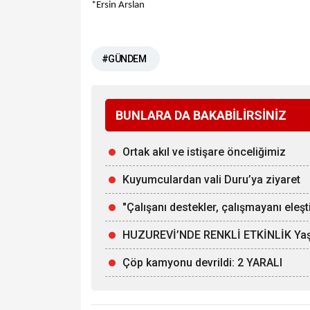
*Ersin Arslan
#GÜNDEM
BUNLARA DA BAKABİLİRSİNİZ
Ortak akıl ve istişare önceliğimiz
Kuyumculardan vali Duru’ya ziyaret
"Çalışanı destekler, çalışmayanı eleşti
HUZUREVİ’NDE RENKLİ ETKİNLİK Yaşlı
Çöp kamyonu devrildi: 2 YARALI