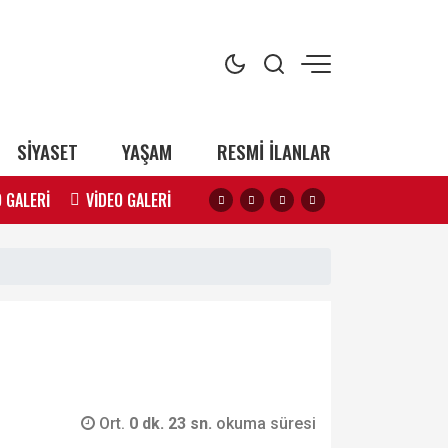
SİYASET
YAŞAM
RESMİ İLANLAR
 GALERİ
VİDEO GALERİ
Ort.
0 dk. 23 sn.
okuma süresi