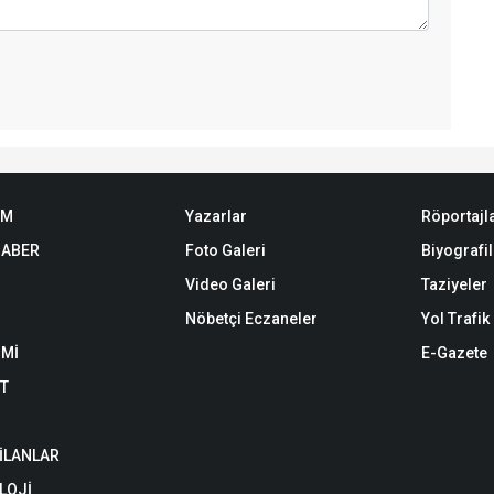
EM
Yazarlar
Röportajl
HABER
Foto Galeri
Biyografil
Video Galeri
Taziyeler
Nöbetçi Eczaneler
Yol Trafi
Mİ
E-Gazete
ET
 İLANLAR
LOJİ