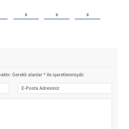
0
0
0
ktır. Gerekli alanlar
*
ile işaretlenmişdir.