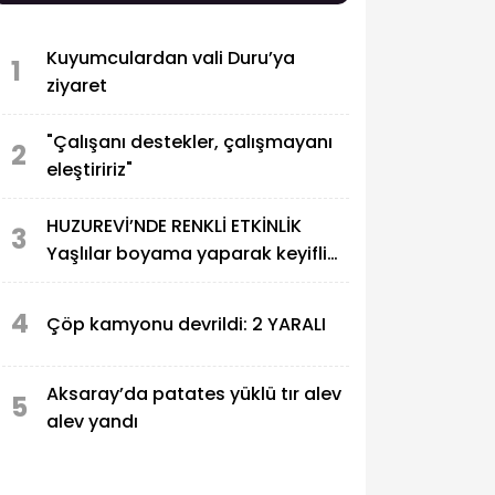
Kuyumculardan vali Duru’ya
1
ziyaret
"Çalışanı destekler, çalışmayanı
2
eleştiririz"
HUZUREVİ’NDE RENKLİ ETKİNLİK
3
Yaşlılar boyama yaparak keyifli
anlar yaşadı
4
Çöp kamyonu devrildi: 2 YARALI
Aksaray’da patates yüklü tır alev
5
alev yandı