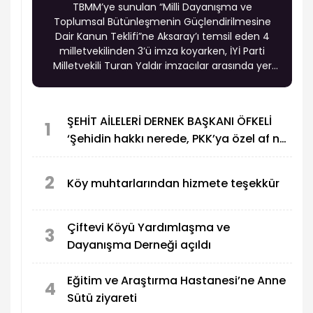
TBMM’ye sunulan “Milli Dayanışma ve
Toplumsal Bütünleşmenin Güçlendirilmesine
Dair Kanun Teklifi”ne Aksaray’ı temsil eden 4
milletvekilinden 3’ü imza koyarken, İYİ Parti
Milletvekili Turan Yaldır imzacılar arasında yer
almadı.
ŞEHİT AİLELERİ DERNEK BAŞKANI ÖFKELİ
1
‘Şehidin hakkı nerede, PKK’ya özel af ne
demek?
2
Köy muhtarlarından hizmete teşekkür
Çiftevi Köyü Yardımlaşma ve
3
Dayanışma Derneği açıldı
Eğitim ve Araştırma Hastanesi’ne Anne
4
Sütü ziyareti