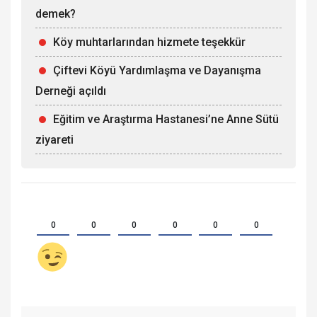
demek?
Köy muhtarlarından hizmete teşekkür
Çiftevi Köyü Yardımlaşma ve Dayanışma
Derneği açıldı
Eğitim ve Araştırma Hastanesi’ne Anne Sütü
ziyareti
0
0
0
0
0
0