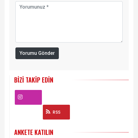
Yorumu Gönder
BIZI TAKIP EDIN
Instagram
RSS
ANKETE KATILIN