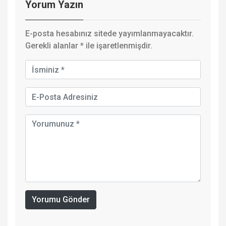
Yorum Yazın
E-posta hesabınız sitede yayımlanmayacaktır.
Gerekli alanlar
*
ile işaretlenmişdir.
Yorumu Gönder