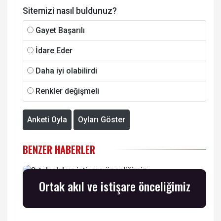
Sitemizi nasıl buldunuz?
Gayet Başarılı
İdare Eder
Daha iyi olabilirdi
Renkler değişmeli
Anketi Oyla
Oyları Göster
BENZER HABERLER
Ortak akıl ve istişare önceliğimiz