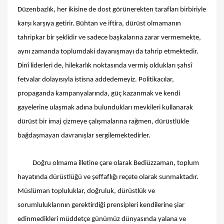
Düzenbazlık, her ikisine de dost görünerekten tarafları birbiriyle
karşı karşıya getirir. Bühtan ve iftira, dürüst olmamanın
tahripkar bir şeklidir ve sadece başkalarına zarar vermemekte,
aynı zamanda toplumdaki dayanışmayı da tahrip etmektedir.
Dinî liderleri de, hilekarlık noktasında vermiş oldukları şahsî
fetvalar dolayısıyla istisna addedemeyiz. Politikacılar,
propaganda kampanyalarında, güç kazanmak ve kendi
gayelerine ulaşmak adına bulundukları mevkileri kullanarak
dürüst bir imaj çizmeye çalışmalarına rağmen, dürüstlükle
bağdaşmayan davranışlar sergilemektedirler.
Doğru olmama illetine çare olarak Bediüzzaman, toplum
hayatında dürüstlüğü ve şeffaflığı reçete olarak sunmaktadır.
Müslüman topluluklar, doğruluk, dürüstlük ve
sorumluluklarının gerektirdiği prensipleri kendilerine şiar
edinmedikleri müddetçe günümüz dünyasında yalana ve