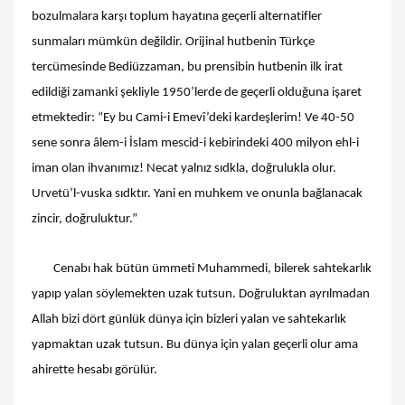
bozulmalara karşı toplum hayatına geçerli alternatifler
sunmaları mümkün değildir. Orijinal hutbenin Türkçe
tercümesinde Bediüzzaman, bu prensibin hutbenin ilk irat
edildiği zamanki şekliyle 1950’lerde de geçerli olduğuna işaret
etmektedir: “Ey bu Cami-i Emevî’deki kardeşlerim! Ve 40-50
sene sonra âlem-i İslam mescid-i kebirindeki 400 milyon ehl-i
iman olan ihvanımız! Necat yalnız sıdkla, doğrulukla olur.
Urvetü’l-vuska sıdktır. Yani en muhkem ve onunla bağlanacak
zincir, doğruluktur.”
Cenabı hak bütün ümmeti Muhammedi, bilerek sahtekarlık
yapıp yalan söylemekten uzak tutsun. Doğruluktan ayrılmadan
Allah bizi dört günlük dünya için bizleri yalan ve sahtekarlık
yapmaktan uzak tutsun. Bu dünya için yalan geçerli olur ama
ahirette hesabı görülür.