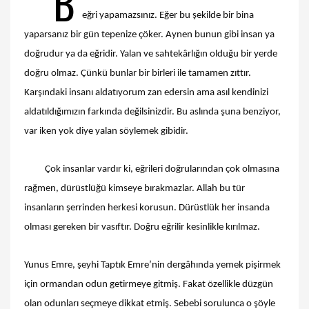
B
eğri yapamazsınız. Eğer bu şekilde bir bina
yaparsanız bir gün tepenize çöker. Aynen bunun gibi insan ya
doğrudur ya da eğridir. Yalan ve sahtekârlığın olduğu bir yerde
doğru olmaz. Çünkü bunlar bir birleri ile tamamen zıttır.
Karşındaki insanı aldatıyorum zan edersin ama asıl kendinizi
aldatıldığımızın farkında değilsinizdir. Bu aslında şuna benziyor,
var iken yok diye yalan söylemek gibidir.
Çok insanlar vardır ki, eğrileri doğrularından çok olmasına
rağmen, dürüstlüğü kimseye bırakmazlar. Allah bu tür
insanların şerrinden herkesi korusun. Dürüstlük her insanda
olması gereken bir vasıftır. Doğru eğrilir kesinlikle kırılmaz.
Yunus Emre, şeyhi Taptık Emre’nin dergâhında yemek pişirmek
için ormandan odun getirmeye gitmiş. Fakat özellikle düzgün
olan odunları seçmeye dikkat etmiş. Sebebi sorulunca o şöyle