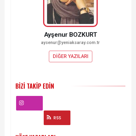
Ayşenur BOZKURT
aysenur@yeniaksaray.com.tr
DİĞER YAZILARI
BIZI TAKIP EDIN
Instagram
RSS