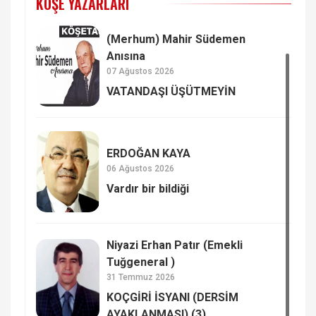
KÖŞE YAZARLARI
(Merhum) Mahir Südemen
Anısına
07 Ağustos 2026
VATANDAŞI ÜŞÜTMEYİN
ERDOĞAN KAYA
06 Ağustos 2026
Vardır bir bildiği
Niyazi Erhan Patır (Emekli
Tuğgeneral )
31 Temmuz 2026
KOÇGİRİ İSYANI (DERSİM
AYAKLANMASI) (3)