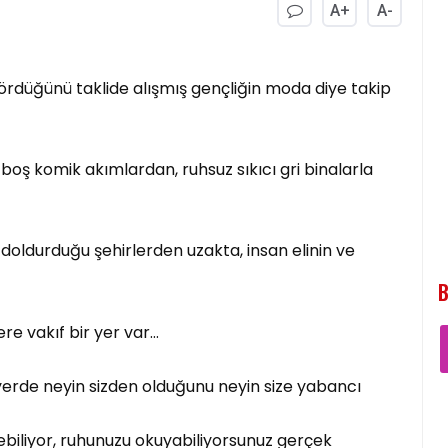
A+
A-
gördüğünü taklide alışmış gençliğin moda diye takip
 boş komik akımlardan, ruhsuz sıkıcı gri binalarla
oldurduğu şehirlerden uzakta, insan elinin ve
B
re vakıf bir yer var…
yerde neyin sizden olduğunu neyin size yabancı
ebiliyor, ruhunuzu okuyabiliyorsunuz gerçek