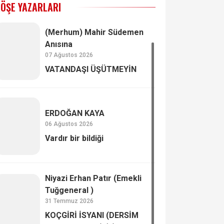
ÖŞE YAZARLARI
(Merhum) Mahir Südemen
Anısına
07 Ağustos 2026
VATANDAŞI ÜŞÜTMEYİN
ERDOĞAN KAYA
06 Ağustos 2026
Vardır bir bildiği
Niyazi Erhan Patır (Emekli
Tuğgeneral )
31 Temmuz 2026
KOÇGİRİ İSYANI (DERSİM