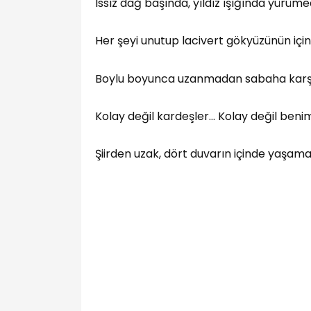
Issız dağ başında, yıldız ışığında yürüm
Her şeyi unutup lacivert gökyüzünün içi
Boylu boyunca uzanmadan sabaha karşı 
Kolay değil kardeşler… Kolay değil benim 
Şiirden uzak, dört duvarın içinde yaşam