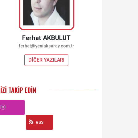
Ferhat AKBULUT
ferhat@yeniaksaray.com.tr
DİĞER YAZILARI
IZI TAKIP EDIN
Instagram
RSS