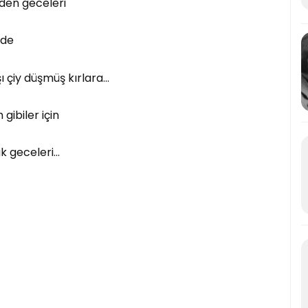
eden geceleri
nde
çiy düşmüş kırlara…
gibiler için
ak geceleri…