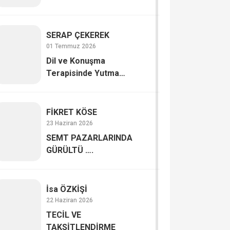
SERAP ÇE­KE­REK
01 Temmuz 2026
Dil ve Konuşma
Terapisinde Yutma
Bozuklukları (Disfaji)
FİKRET KÖSE
23 Haziran 2026
SEMT PAZARLARINDA
GÜRÜLTÜ ….
İsa ÖZKİŞİ
22 Haziran 2026
TECİL VE
TAKSİTLENDİRME