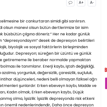
A+
A-
imesine bir cankurtaran simidi gibi sarılırsın.
olsun manevi olsun bütün dertlerimize bir isim
 büsbütün çılgına döneriz.“ Her ne kadar günlük
“depresyondayım” desek de depresyon belirtileri
lojik, biyolojik ve sosyal faktörlerin birleşiminden
uğudur. Depresyon; süreğen bir üzüntü ve günlük
yerine getirememe ile beraber normalde yapmaktan
ybolması ile tanımlanır. Enerji kaybı, iştah değişikliği,
B
 azalma, yorgunluk, değersizlik, çaresizlik, suçluluk,
ntihar düşünceleri, nedeni belli olmayan fiziksel ağrı
isk etmenleri şunlardır: Erken ebeveyn kaybı, Madde ve
kları, Kadın olmak, Erken ebeveyn kaybı, Düşük
ış olma, İşsizlik: İşsizlik depresyonda risk etkeni
sının önemli nedenlerindendir, Daha önce depresyon