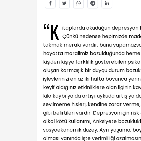
“K
itaplarda okuduğun depresyon kel
Çünkü nedense hepimizde maddi 
takmak merakı vardır, bunu yapamazsak
hayatta moralimiz bozulduğunda hemen 
kişiden kişiye farklılık gösterebilen psiko
oluşan karmaşık bir duygu durum bozukl
işlevlerinizi en az iki hafta boyunca 
keyif aldığınız etkinliklere olan ilginin ka
kilo kaybı ya da artışı, uykuda artış ya da
sevilmeme hisleri, kendine zarar verme, i
gibi belirtileri vardır. Depresyon için r
alkol kötü kullanımı, Anksiyete bozuklu
sosyoekonomik düzey, Ayrı yaşama, boşanm
olması yanında işte verimliliği azalma