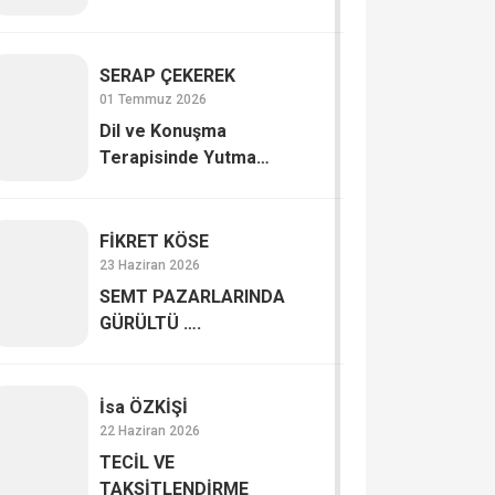
SERAP ÇE­KE­REK
01 Temmuz 2026
Dil ve Konuşma
Terapisinde Yutma
Bozuklukları (Disfaji)
FİKRET KÖSE
23 Haziran 2026
SEMT PAZARLARINDA
GÜRÜLTÜ ….
İsa ÖZKİŞİ
22 Haziran 2026
TECİL VE
TAKSİTLENDİRME