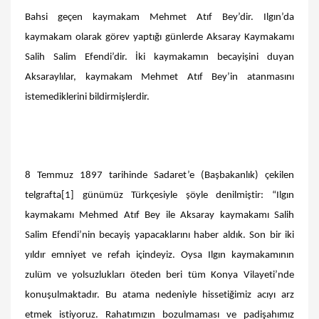
Bahsi geçen kaymakam Mehmet Atıf Bey’dir. Ilgın’da
kaymakam olarak görev yaptığı günlerde Aksaray Kaymakamı
Salih Salim Efendi’dir. İki kaymakamın becayişini duyan
Aksaraylılar, kaymakam Mehmet Atıf Bey’in atanmasını
istemediklerini bildirmişlerdir.
8 Temmuz 1897 tarihinde Sadaret’e (Başbakanlık) çekilen
telgrafta
[1]
günümüz Türkçesiyle şöyle denilmiştir: “Ilgın
kaymakamı Mehmed Atıf Bey ile Aksaray kaymakamı Salih
Salim Efendi’nin becayiş yapacaklarını haber aldık. Son bir iki
yıldır emniyet ve refah içindeyiz. Oysa Ilgın kaymakamının
zulüm ve yolsuzlukları öteden beri tüm Konya Vilayeti’nde
konuşulmaktadır. Bu atama nedeniyle hissetiğimiz acıyı arz
etmek istiyoruz. Rahatımızın bozulmaması ve padişahımız