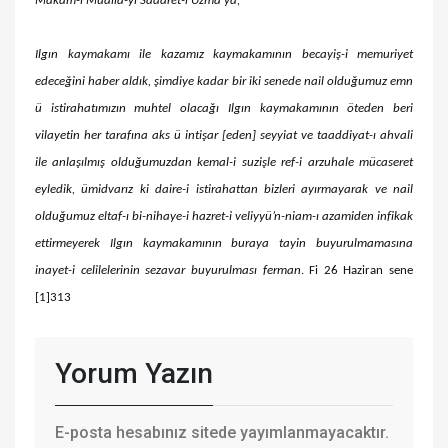
Makam-ı Mualla-yı Sadaret-i Uzma’ya,
Ilgın kaymakamı ile kazamız kaymakamının becayiş-i memuriyet
edeceğini haber aldık, şimdiye kadar bir iki senede nail olduğumuz emn
ü istirahatımızın muhtel olacağı Ilgın kaymakamının öteden beri
vilayetin her tarafına aks ü intişar [eden] seyyiat ve taaddiyat-ı ahvali
ile anlaşılmış olduğumuzdan kemal-i suzişle ref-i arzuhale mücaseret
eyledik, ümidvarız ki daire-i istirahattan bizleri ayırmayarak ve nail
olduğumuz eltaf-ı bi-nihaye-i hazret-i veliyyü’n-niam-ı azamiden infikak
ettirmeyerek Ilgın kaymakamının buraya tayin buyurulmamasına
inayet-i celilelerinin sezavar buyurulması ferman
. Fi 26 Haziran sene
[1]313
Yorum Yazın
E-posta hesabınız sitede yayımlanmayacaktır.