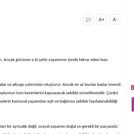
A+
A-
ım. Ancak görünen o ki şehir yaşamının içinde tekrar eden bazı
lar ve altyapı yatırımları oluşturur. Ancak en az bunlar kadar önemli
B
ve toplumun tüm kesimlerini kapsayacak şekilde yönetilmesidir. Çünkü
 bireylerin kamusal yaşamdan eşit ve bağımsız şekilde faydalanabildiği
arı bir ayrıcalık değil, sosyal yaşamın doğal ve gerekli bir parçasıdır.