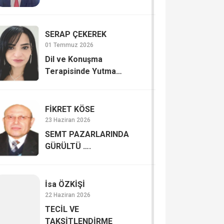
SERAP ÇE­KE­REK
01 Temmuz 2026
Dil ve Konuşma
Terapisinde Yutma
Bozuklukları (Disfaji)
FİKRET KÖSE
23 Haziran 2026
SEMT PAZARLARINDA
GÜRÜLTÜ ….
İsa ÖZKİŞİ
22 Haziran 2026
TECİL VE
TAKSİTLENDİRME