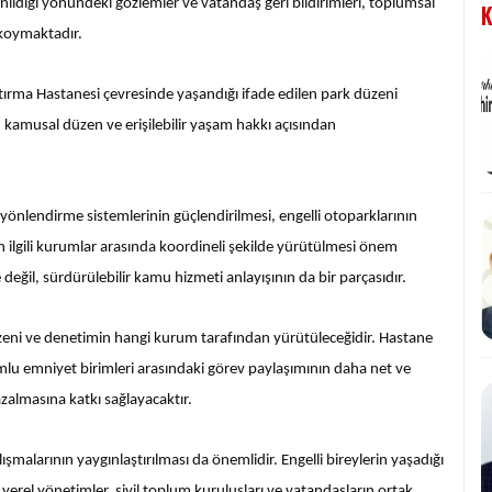
ıldığı yönündeki gözlemler ve vatandaş geri bildirimleri, toplumsal
K
 koymaktadır.
tırma Hastanesi çevresinde yaşandığı ifade edilen park düzeni
ü, kamusal düzen ve erişilebilir yaşam hakkı açısından
yönlendirme sistemlerinin güçlendirilmesi, engelli otoparklarının
n ilgili kurumlar arasında koordineli şekilde yürütülmesi önem
e değil, sürdürülebilir kamu hizmeti anlayışının da bir parçasıdır.
eni ve denetimin hangi kurum tarafından yürütüleceğidir. Hastane
mlu emniyet birimleri arasındaki görev paylaşımının daha net ve
zalmasına katkı sağlayacaktır.
lışmalarının yaygınlaştırılması da önemlidir. Engelli bireylerin yaşadığı
yerel yönetimler, sivil toplum kuruluşları ve vatandaşların ortak