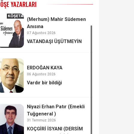
ÖŞE YAZARLARI
(Merhum) Mahir Südemen
Anısına
07 Ağustos 2026
VATANDAŞI ÜŞÜTMEYİN
ERDOĞAN KAYA
06 Ağustos 2026
Vardır bir bildiği
Niyazi Erhan Patır (Emekli
Tuğgeneral )
31 Temmuz 2026
KOÇGİRİ İSYANI (DERSİM