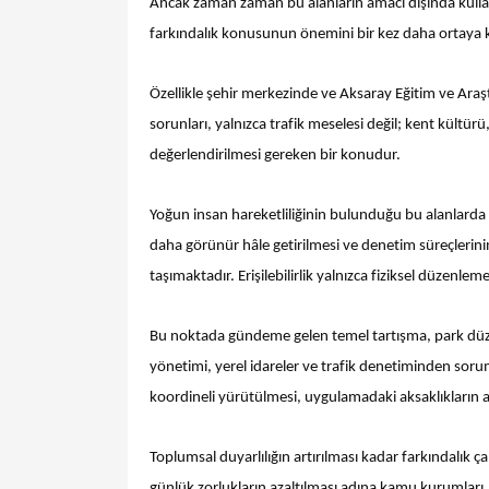
Ancak zaman zaman bu alanların amacı dışında kullan
farkındalık konusunun önemini bir kez daha ortaya
Özellikle şehir merkezinde ve Aksaray Eğitim ve Araş
sorunları, yalnızca trafik meselesi değil; kent kültür
değerlendirilmesi gereken bir konudur.
Yoğun insan hareketliliğinin bulunduğu bu alanlarda 
daha görünür hâle getirilmesi ve denetim süreçlerini
taşımaktadır. Erişilebilirlik yalnızca fiziksel düzenlem
Bu noktada gündeme gelen temel tartışma, park düz
yönetimi, yerel idareler ve trafik denetiminden soru
koordineli yürütülmesi, uygulamadaki aksaklıkların a
Toplumsal duyarlılığın artırılması kadar farkındalık ça
günlük zorlukların azaltılması adına kamu kurumları, 