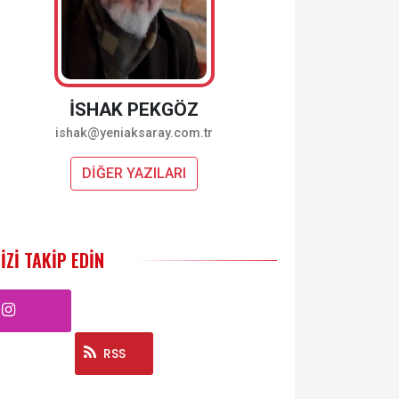
İSHAK PEKGÖZ
ishak@yeniaksaray.com.tr
DİĞER YAZILARI
IZI TAKIP EDIN
Instagram
RSS