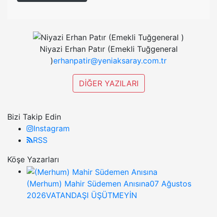
Niyazi Erhan Patır (Emekli Tuğgeneral
)
erhanpatir@yeniaksaray.com.tr
DİĞER YAZILARI
Bizi Takip Edin
Instagram
RSS
Köşe Yazarları
(Merhum) Mahir Südemen Anısına
07 Ağustos
2026
VATANDAŞI ÜŞÜTMEYİN