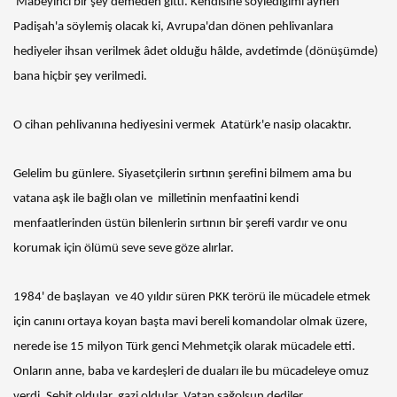
Mabeyinci bir şey demeden gitti. Kendisine söylediğimi aynen
Padişah'a söylemiş olacak ki, Avrupa'dan dönen pehlivanlara
hediyeler ihsan verilmek âdet olduğu hâlde, avdetimde (dönüşümde)
bana hiçbir şey verilmedi.
O cihan pehlivanına hediyesini vermek Atatürk'e nasip olacaktır.
Gelelim bu günlere. Siyasetçilerin sırtının şerefini bilmem ama bu
vatana aşk ile bağlı olan ve milletinin menfaatini kendi
menfaatlerinden üstün bilenlerin sırtının bir şerefi vardır ve onu
korumak için ölümü seve seve göze alırlar.
1984' de başlayan ve 40 yıldır süren PKK terörü ile mücadele etmek
için canını ortaya koyan başta mavi bereli komandolar olmak üzere,
nerede ise 15 milyon Türk genci Mehmetçik olarak mücadele etti.
Onların anne, baba ve kardeşleri de duaları ile bu mücadeleye omuz
verdi. Şehit oldular, gazi oldular. Vatan sağolsun dediler.