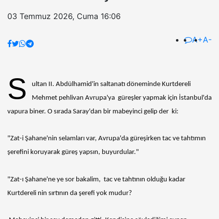
03 Temmuz 2026, Cuma 16:06
A+
A-
S
ultan II. Abdülhamid'in saltanatı döneminde Kurtdereli
Mehmet pehlivan Avrupa'ya güreşler yapmak için İstanbul'da
vapura biner. O sırada Saray'dan bir mabeyinci gelip der ki:
"Zat-i Şahane'nin selamları var, Avrupa'da güreşirken tac ve tahtımın
şerefini koruyarak güreş yapsın, buyurdular."
"Zat-ı Şahane'ne ye sor bakalim, tac ve tahtının olduğu kadar
Kurtdereli nin sırtının da şerefi yok mudur?