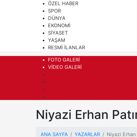
ÖZEL HABER
SPOR
DÜNYA
EKONOMİ
SİYASET
YAŞAM
RESMİ İLANLAR
FOTO GALERİ
VİDEO GALERİ
Niyazi Erhan Patı
ANA SAYFA
YAZARLAR
Niyazi Erhan 