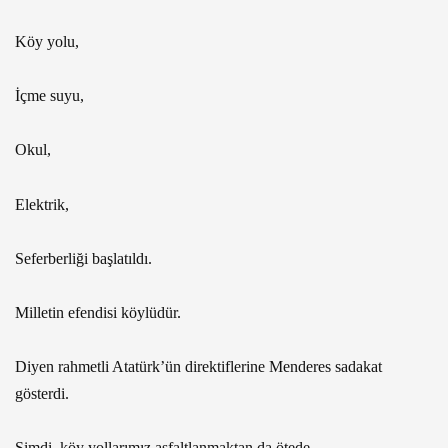
Köy yolu,
İçme suyu,
Okul,
Elektrik,
Seferberliği başlatıldı.
Milletin efendisi köylüdür.
Diyen rahmetli Atatürk’ün direktiflerine Menderes sadakat
gösterdi.
Şimdi, köy yollarımız asfaltlanmaktan da ötede.