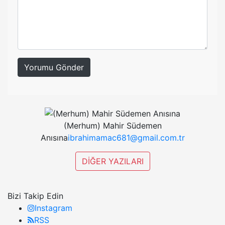
Yorumu Gönder
(Merhum) Mahir Südemen
Anısına
ibrahimamac681@gmail.com.tr
DİĞER YAZILARI
Bizi Takip Edin
Instagram
RSS